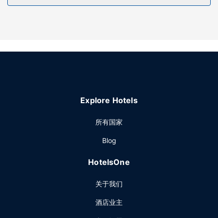
餐厅
每日 08:30 至 10:00 提供免费的欧式早餐。
其他设施
特色服务/设施包括快速退房、多语言服务和行李寄存。酒店提
供免费自助停车。
Explore Hotels
所有国家
Blog
HotelsOne
关于我们
酒店业主