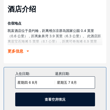
酒店介绍
住宿地点
凯富酒店位于圣约翰，距离维尔京群岛国家公园 0.4 英里
（0.6 公里），距离象鼻湾 3.9 英里（6.3 公里）。 此酒店距
离蓝宝石海滩 5 英里（8.1 公里），距离可奇海滩 6.9 英里
（11.1 公里）。
更多信息
客房
有 14 间特色装修的客房提供冰箱和平板电视；您定能在旅途
中找到家的舒适。您的记忆海绵床垫卧床备有高档床上用品。
提供免费无线网络，方便您与朋友保持联系；卫星频道可满足
入住日期:
退房日期:
您的娱乐需求。配备淋浴设施的私人浴室提供免费洗浴用品和
星期四 6 8月
星期五 7 8月
吹风机。
物业设施
您可充分利用室外游泳池等度假设施，或者到露台和花园欣赏
查看空房情况
美景。此酒店的其他特色包括免费 WiFi、礼宾服务和婚庆服
务。