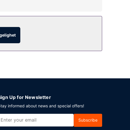
wi-fi (inkludert), concierge-tjenester og
ngelighet
betjent parkering (inkludert) på stedet.
Sign Up for Newsletter
tay informed about news and special offers!
Subscribe