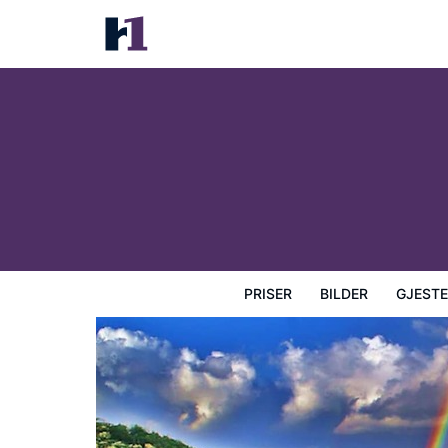
St John Inn
Priser
Bilder
Gjesteanmeldelser
Kart
Hotellfasil
PRISER
BILDER
GJEST