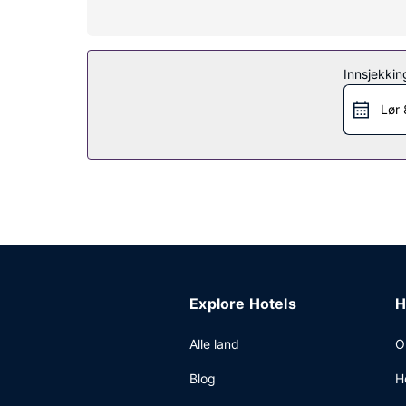
Fasiliteter på eiendommen
Dra nytte av blant annet et utendørsbasseng eller
bryllupstjenester.
Innsjekkin
Restaurant
Lør 
Kontinental frokost er inkludert og serveres daglig 
Andre fasiliteter
Gjester har tilgang til blant annet hurtigutsjekki
Explore Hotels
H
Alle land
O
Blog
H