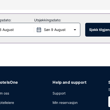
 nyt utsikten fra en terrasse og en hage. Dette hotellet har dessuten 
gsdato:
Utsjekkingsdato:
8 August
Søn 9 August
Sjekk tilgje
fra kl. 08.30 til kl. 10.00.
ng, et flerspråklig personale og bagasjeoppbevaring. Gjestene tilbys u
otelsOne
Help and support
S
m oss
Support
otelleiere
Min reservasjon