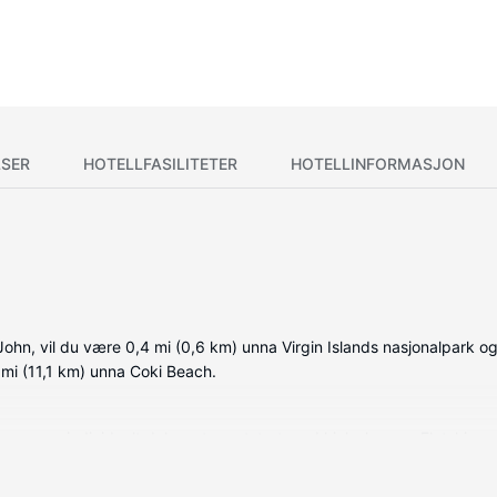
SER
HOTELLFASILITETER
HOTELLINFORMASJON
 John, vil du være 0,4 mi (0,6 km) unna Virgin Islands nasjonalpark o
 mi (11,1 km) unna Coki Beach.
, som er individuelt dekorert og utstyrt med kjøleskap og Flatskj
pdatert med wi-fi (inkludert) på rommet, og underholdningen er sik