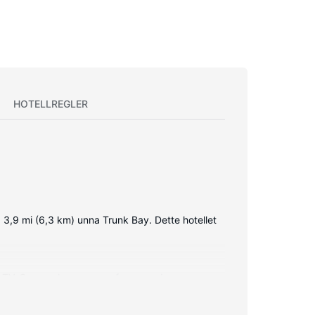
HOTELLREGLER
g 3,9 mi (6,3 km) unna Trunk Bay. Dette hotellet
erm-TV. Sengen har memory foam-madrass og
ret med parabol-TV. Rommene har privat bad med