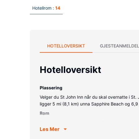
Hotellrom :
14
HOTELLOVERSIKT
GJESTEANMELDEL
Hotelloversikt
Plassering
Velger du St John Inn når du skal overnatte i St.
ligger 5 mi (8,1 km) unna Sapphire Beach og 6,9
Rom
Føl deg som hjemme i et av de 14 gjesterommene
Les Mer
sengetøy av topp kvalitet. Du kan holde deg op
dusj, toalettartikler (inkludert) og hårføner.