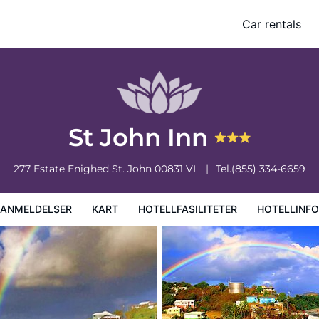
Car rentals
iteter
Hotellinformasjon
Hotellregler
St John Inn
277 Estate Enighed
St. John
00831
VI
Tel.
(855) 334-6659
EANMELDELSER
KART
HOTELLFASILITETER
HOTELLINF