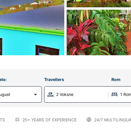
ato:
Travellers
Rom
ugust
2 Voksne
1 Ro
TS
25+ YEARS OF EXPERIENCE
24/7 MULTILINGU