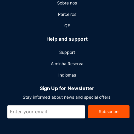
Sobre nos
Outros serviços
Parceiros
As principais comodidades incluem um business center
aberto 24 horas, Check-in rápido e registo de saída
QF
rápido. Planeia um evento em Sparks? Este hotel dispõe
de uma zona para conferências e de 4 salas de reuniões,
Help and support
com uma área total de 372 metros quadrados. O
transporte grátis de/para o aeroporto é grátis (disponível
Support
24 horas).
A minha Reserva
Indiomas
Sign Up for Newsletter
Stay informed about news and special offers!
Subscribe