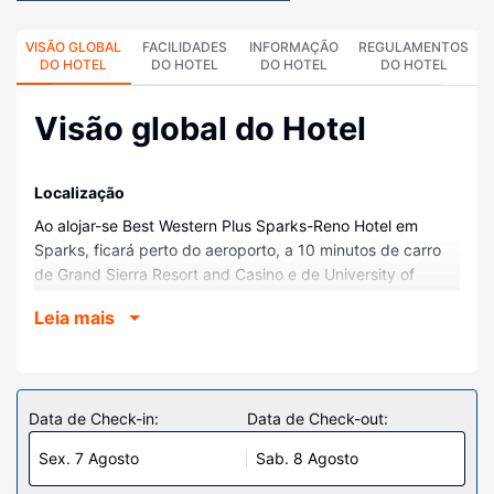
VISÃO GLOBAL
FACILIDADES
INFORMAÇÃO
REGULAMENTOS
DO HOTEL
DO HOTEL
DO HOTEL
DO HOTEL
Visão global do Hotel
Localização
Ao alojar-se Best Western Plus Sparks-Reno Hotel em
Sparks, ficará perto do aeroporto, a 10 minutos de carro
de Grand Sierra Resort and Casino e de University of
Nevada-Reno. Este hotel está a 11,8 km (7,3 mi) de
Leia mais
Peppermill e a 7,2 km (4,5 mi) de National Bowling
Stadium.
Quartos
Sinta-se em casa num dos 209 quartos com ar
Data de Check-in:
Data de Check-out:
condicionado, um frigorífico e um micro-ondas. As camas
Sex. 7 Agosto
Sab. 8 Agosto
têm colchões pillowtop e roupa de alta qualidade. Ao final
do dia, assista a uma seleção de canais por cabo no seu