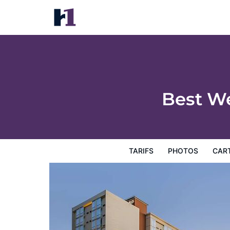
Best Western Plus Sparks-Reno Hotel
Tarifs
Photos
Carte
Équipements de l'hôtel
Inf
Best We
TARIFS
PHOTOS
CAR