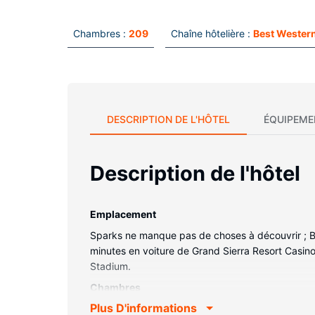
Chambres :
209
Chaîne hôtelière :
Best Western
DESCRIPTION DE L'HÔTEL
ÉQUIPEME
Description de l'hôtel
Emplacement
Sparks ne manque pas de choses à découvrir ; Bes
minutes en voiture de Grand Sierra Resort Casino
Stadium.
Chambres
Plus D'informations
Les 209 chambres climatisées de l'hébergement v