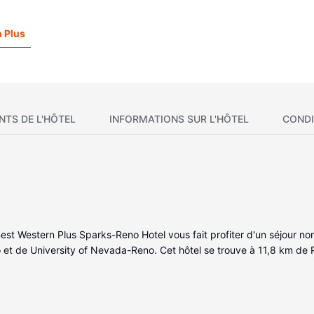
 Plus
NTS DE L'HÔTEL
INFORMATIONS SUR L'HÔTEL
CONDI
t Western Plus Sparks-Reno Hotel vous fait profiter d'un séjour non 
 et de University of Nevada-Reno. Cet hôtel se trouve à 11,8 km de 
ous invitent à la détente et comprennent un réfrigérateur et un micr