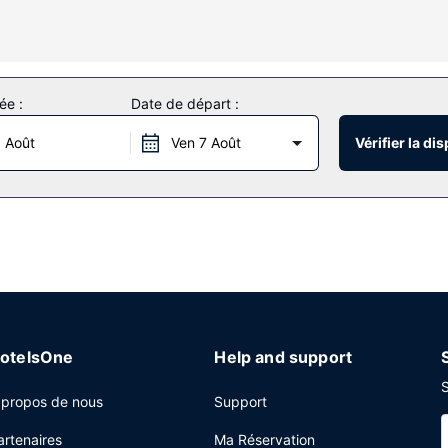
alité supérieure. Une télévision LCD 60 pouces avec chaînes par câbl
t avec le reste du monde. Les salles de bain comprennent une baignoi
ée :
Date de départ :
e loisirs qui incluent notamment un bain à remous, une salle de fitnes
 à Internet gratuit, un service de conciergerie et une boutique de s
 Août
Ven 7 Août
Vérifier la dis
t de Best Western Plus Sparks-Reno Hotel qui dispose également d'un
ace un bar / salon. Un petit déjeuner buffet est servi en semaine de 
 centre d'affaires ouvert 24 h/24, un service d'arrivée express et u
ce à cet hôtel qui dispose d'espaces événements mesurant 372 mètre
epuis l'aéroport est proposée gratuitement (24 h/24).
otelsOne
Help and support
S
 propos de nous
Support
artenaires
Ma Réservation