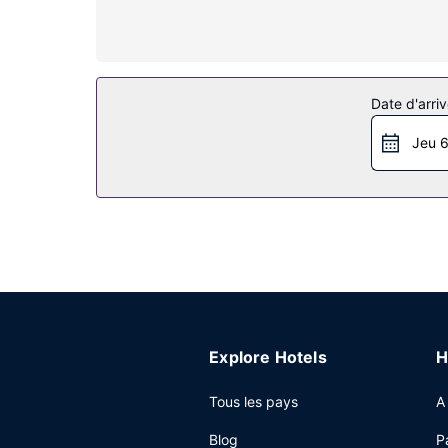
avec surmatelas préparé avec de la literie de qu
Internet gratuit vous permet de rester en contac
gratuits et un sèche-cheveux.
Les services sur place
Date d'arriv
Profitez de toute une variété d'infrastructures d
saison. Cet hôtel propose également l'accès Wi-Fi
Jeu 6
Restaurant
Vous profiterez de repas savoureux au restauran
Pour bien finir la journée, vous trouverez sur pl
10 h 00 (en supplément).
Autres services
Les équipements et services proposés incluent un
organiser une réunion à Sparks, faites confian
et 4 des salles de réunion. Une navette vers et d
Explore Hotels
H
Tous les pays
A
Blog
P