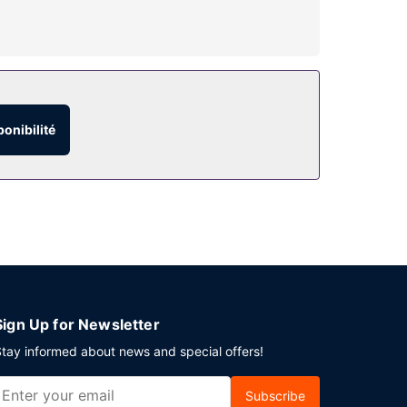
e assure votre divertissement et l'accès Wi-Fi à
re ou une douche, des articles de toilette
s ouverte 24 h/24 et une piscine extérieure en
ouvenirs/un kiosque à journaux.
ponibilité
e épicerie où vous pourrez faire vos achats.
06 h 00 à 09 h 00 et le week-end de 07 h 00 à
n service de départ express. Si vous devez
s carrés et comprenant un espace de conférence
Sign Up for Newsletter
tay informed about news and special offers!
Subscribe