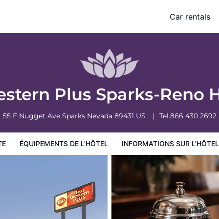
Car rentals
ormations sur l'hôtel
Conditions de l'hôtel
stern Plus Sparks-Reno 
55 E Nugget Ave
Sparks
Nevada
89431
US
Tel.
866 430 2692
TE
ÉQUIPEMENTS DE L'HÔTEL
INFORMATIONS SUR L'HÔTEL