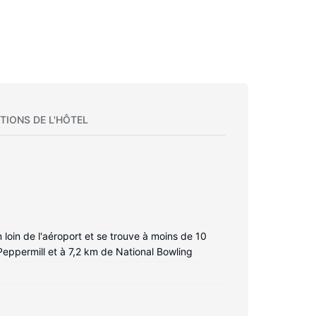
TIONS DE L'HÔTEL
loin de l'aéroport et se trouve à moins de 10
Peppermill et à 7,2 km de National Bowling
o-ondes. Votre chambre est équipée d'un lit