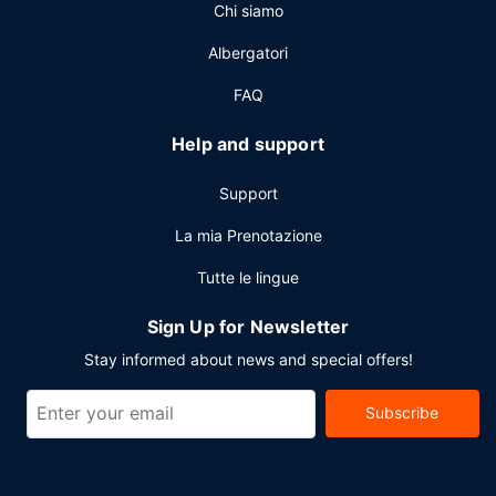
Altre attrattive
Chi siamo
Potrai usufruire di un business center aperto 24 ore su 24,
Albergatori
check-in veloce e check-out veloce. Stai pianificando un
evento a Sparks? Presso un hotel avrai a disposizione 372
FAQ
metri quadrati di spazio con un'area per conferenze e 4
sale riunioni. Una navetta per l'aeroporto (andata e ritorno)
Help and support
è disponibile gratuitamente 24 ore su 24.
Support
La mia Prenotazione
Tutte le lingue
Sign Up for Newsletter
Stay informed about news and special offers!
Subscribe