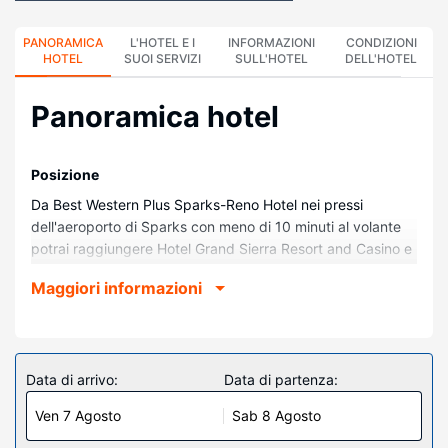
PANORAMICA
L'HOTEL E I
INFORMAZIONI
CONDIZIONI
HOTEL
SUOI SERVIZI
SULL'HOTEL
DELL'HOTEL
Panoramica hotel
Posizione
Da Best Western Plus Sparks-Reno Hotel nei pressi
dell'aeroporto di Sparks con meno di 10 minuti al volante
potrai raggiungere Hotel Grand Sierra Resort and Casino e
University of Nevada-Reno. Questo hotel si trova a 11,8 km
Maggiori informazioni
da Hotel e Casinò Peppermill e 7,2 km da National Bowling
Stadium.
Camere
Rilassati in una delle 209 camere con aria condizionata
Data di arrivo:
Data di partenza:
della struttura, completa di frigorifero e microonde.
Ven 7 Agosto
Sab 8 Agosto
Riposati su un comodo letto con materasso a doppio strato
e biancheria da letto di alta qualità. La TV LCD da 60