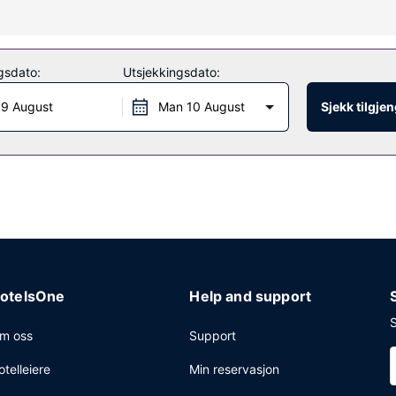
om et boblebad, et døgnåpent treningssenter og et sesongbasert utend
osk.
gsdato:
Utsjekkingsdato:
 9 August
Man 10 August
Sjekk tilgje
l kan du innta et måltid i restauranten eller stikke innom dagligva
l. 06.00 til kl. 09.00 på hverdagene og fra kl. 07.00 til kl. 10.00 i h
forretningssenter, hurtiginnsjekking og hurtigutsjekking. Planlegger d
til 372 kvadratmeter, blant annet konferanserom og 4 møterom. Gjest
otelsOne
Help and support
S
m oss
Support
otelleiere
Min reservasjon