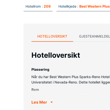
Hotellrom :
209
Hotellkjede :
Best Western Plus
HOTELLOVERSIKT
GJESTEANMELDEL
Hotelloversikt
Plassering
Når du har Best Western Plus Sparks-Reno Hotel i
Universitetet i Nevada-Reno. Dette hotellet ligg
Rom
Føl deg som hjemme i et av de 209 aircondition
Les Mer
kvalitet. Underholdningen er sikret med en 60-t
toalettartikler (inkludert), og hårføner.