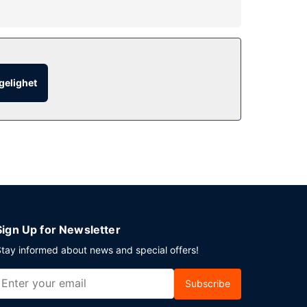
ørsbasseng. Dette hotellet tilbyr også wi-fi
ngelighet
rebutikken/storkiosken. Rund av dagen med noe å
elgene, mot et tillegg.
u en event i Sparks? Som en av dette hotellet sine
ene tilbys buss til og fra flyplassen døgnet
Sign Up for Newsletter
tay informed about news and special offers!
Subscribe