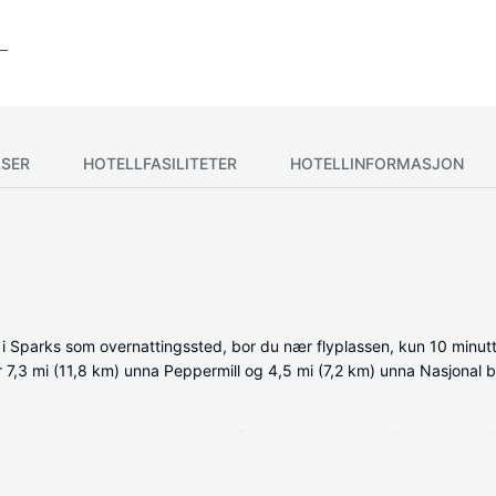
SER
HOTELLFASILITETER
HOTELLINFORMASJON
 Sparks som overnattingssted, bor du nær flyplassen, kun 10 minutte
er 7,3 mi (11,8 km) unna Peppermill og 4,5 mi (7,2 km) unna Nasjonal 
-avkjølte gjesterommene, som også har kjøleskap og mikrobølgeovn
ommers LCD-TV med kabel-TV, og wi-fi (inkludert) gjør at du kan hol