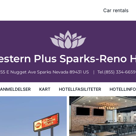
Car rentals
iteter
Hotellinformasjon
Hotellregler
stern Plus Sparks-Reno 
55 E Nugget Ave
Sparks
Nevada
89431
US
Tel.
(855) 334-6659
EANMELDELSER
KART
HOTELLFASILITETER
HOTELLINF