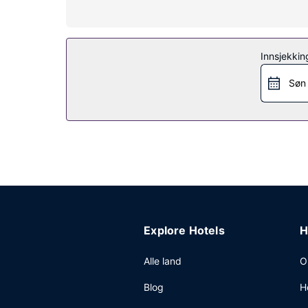
Fasiliteter på eiendommen
Nyt en rekke rekreasjonsfasiliteter på stedet, s
(inkludert), concierge-tjenester og gavebutikk/ki
Innsjekkin
Restaurant
Søn
Som gjest på Best Western Plus Sparks-Reno Hote
drikke i baren/loungen. Frokostbuffé serveres fra k
Andre fasiliteter
Gjester har tilgang til blant annet et døgnåpent 
gjester tilbys du møte- og konferanserom på opp 
rundt uten ekstra kostnad .
Explore Hotels
H
Alle land
O
Blog
H