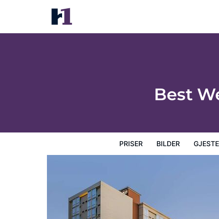
Best Western Plus Sparks-Reno Hotel
Priser
Bilder
Gjesteanmeldelser
Kart
Hotellfasil
Best We
PRISER
BILDER
GJEST