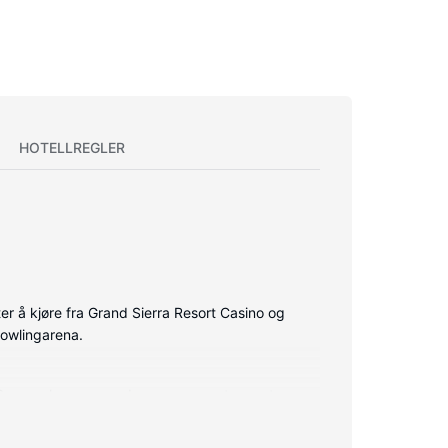
HOTELLREGLER
r å kjøre fra Grand Sierra Resort Casino og
bowlingarena.
. Sengen har overmadrass og sengetøy av topp
de deg oppdatert. Badene har badekar eller dusj,