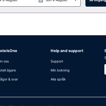
otelsOne
Help and support
S
m oss
Support
otell ägare
Min bokning
rågor & svar
Alla språk