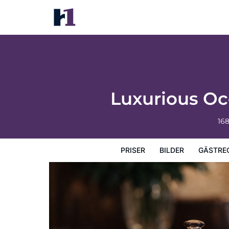
Luxurious Oceanfront Cabin 7 Getaway w 
Priser
Bilder
Gästrecensioner
Karta
Hotellets fa
Luxurious Oc
16
PRISER
BILDER
GÄSTRE