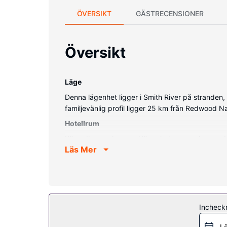
ÖVERSIKT
GÄSTRECENSIONER
Översikt
Läge
Denna lägenhet ligger i Smith River på stranden,
familjevänlig profil ligger 25 km från Redwood 
Hotellrum
Känn dig som hemma i lägenheten, som har en d
Läs Mer
Bekvämligheter på anläggningen
Skäm bort dig själv med ett besök på deras fullst
Incheck
Lö