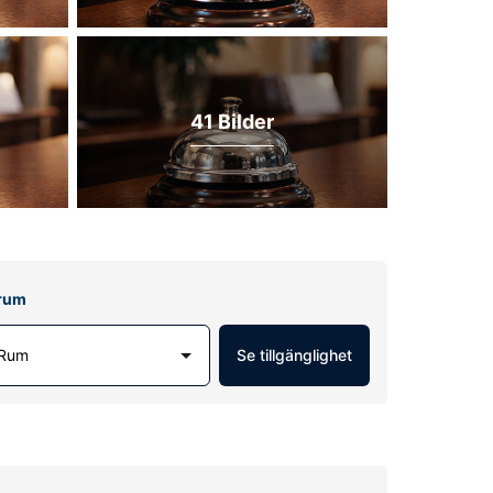
41 Bilder
lrum
 Rum
Se tillgänglighet