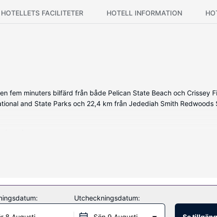
HOTELLETS FACILITETER
HOTELL INFORMATION
HO
 en fem minuters bilfärd från både Pelican State Beach och Crissey 
National and State Parks och 22,4 km från Jedediah Smith Redwoods 
vd-spelare.
ändiga spa. Boendet har även gratis wi-fi och en spelhall.
ningsdatum:
Utcheckningsdatum:
r 8 Augusti
Sön 9 Augusti
Se tillgän