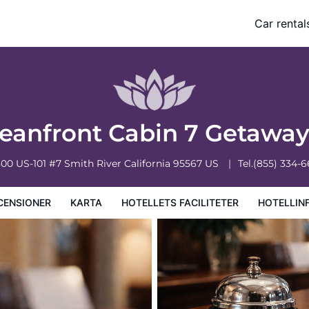
Hot Tub
Car rental
ciliteter
Hotellinformation
Hotellregler
eanfront Cabin 7 Getawa
800 US-101 #7
Smith River
California
95567
US
Tel.
(855) 334-
CENSIONER
KARTA
HOTELLETS FACILITETER
HOTELLIN