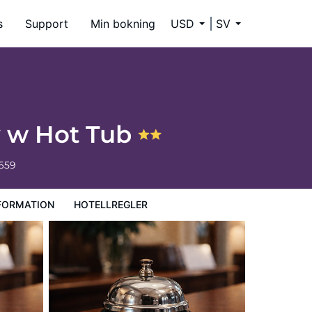
s
Support
Min bokning
USD
SV
y w Hot Tub
6659
FORMATION
HOTELLREGLER