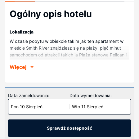
Ogólny opis hotelu
Lokalizacja
W czasie pobytu w obiekcie takim jak ten apartament w
mieście Smith River znajdziesz się na plaży, pięć minut
samochodem od atrakcji takich ja Plaża stanowa Pelican i
Stanowy teren rekreacyjny Crissey Field. Apartament (z
Więcej
atmosferą przyjazną rodzinom) znajduje się 25 km od
atrakcji takiej jak Parki Narodowe i Stanowe Redwood i
22,4 km od miejsca takiego jak Park stanowy sekwoi
Jedediaha Smitha.
Data zameldowania:
Data wymeldowania:
Pokoje
Pon 10 Sierpień
Wto 11 Sierpień
Apartament z klimatyzacją oddaje do dyspozycji gości
takie elementy wyposażenia jak odtwarzacz DVD, by
możliwie uprzyjemnić pobyt.
Sprawdź dostępność
Udogodnienia w obiekcie