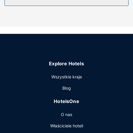
Zrelaksuj się w spa o pełnym zakresie usług. Ten
apartament oferuje również udogodnienia takie jak
bezpłatny bezprzewodowy dostęp do internetu i
sala/salon gier.
Explore Hotels
Wszystkie kraje
Blog
HotelsOne
O nas
Właściciele hoteli