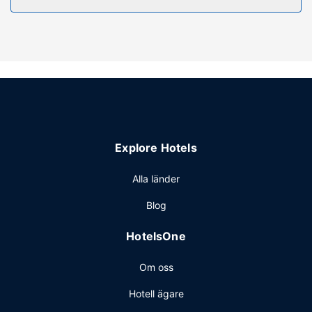
Här erbjuder man dygnet runt-öppet fitnesscenter och
säsongsöppen utomhuspool. Detta hotell har även gratis
wi-fi, en tv i allmänt utrymme och bankettsal.
Restaurang
Holiday Inn Express & Suites Shelbyville by IHG har en
snackbar/deli där gäster kan köpa nåt gott att äta. Här
erbjuds en gratis frukostbuffé dagligen mellan 06.30 och
09.30.
Övriga bekvämligheter
Explore Hotels
Gäster har tillgång till bland annat gratis internet, business-
service dygnet runt och expressincheckning. Planerar du
Alla länder
ett event i Shelbyville? På detta hotell finns det event- och
Blog
konferensutrymmen på upp till 170 kvadratmeter,
däribland konferensrum och mötesrum. Avgiftsfri parkering
HotelsOne
erbjuds på plats.
Om oss
Hotell ägare