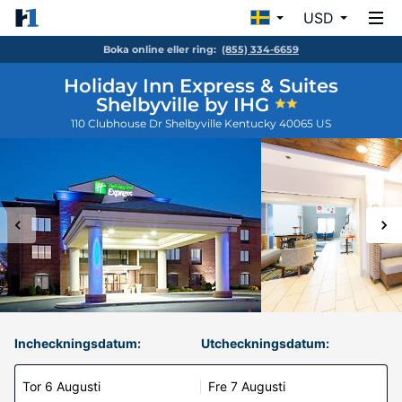
USD
Boka online eller ring:
(855) 334-6659
Holiday Inn Express & Suites
Shelbyville by IHG
110 Clubhouse Dr
Shelbyville
Kentucky
40065
US
Incheckningsdatum:
Utcheckningsdatum:
Tor 6 Augusti
Fre 7 Augusti