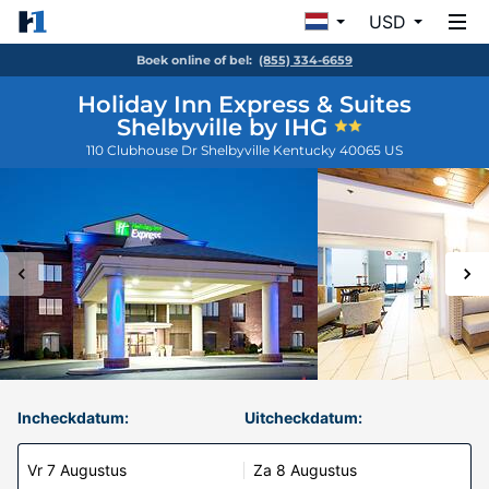
USD
Boek online of bel:
(855) 334-6659
Holiday Inn Express & Suites
Shelbyville by IHG
110 Clubhouse Dr
Shelbyville
Kentucky
40065
US
Incheckdatum:
Uitcheckdatum:
Vr 7 Augustus
Za 8 Augustus