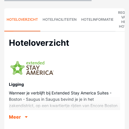
REGE
VAN
HOTELOVERZICHT
HOTELFACILITEITEN
HOTELINFORMATIE
HET
HOTE
Hoteloverzicht
Ligging
Wanneer je verblijft bij Extended Stay America Suites -
Boston - Saugus in Saugus bevind je je in het
zakendistrict, op een kwartiertje rijden van Encore Boston
Harbor en TD Garden (stadion). Dit hotel ligt op 18,5 km
Meer
van Harvard University en op 18,8 km van Boston Harbor.
Kamers