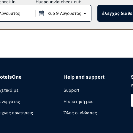
heck in:
Ημερομηνία check out:
Αύγουστος
Κυρ 9 Αύγουστος
έλεγχος διαθε
νά μεταξύ 6:00 π.μ. - 9:30 π.μ..
γορο check-out, ρεσεψιόν όλο το 24ωρο και εγκαταστάσεις πλυντ
otelsOne
Help and support
S
χετικά με
Support
υνεργάτες
Η κράτησή μου
υχνες ερωτησεις
Όλες οι γλώσσες