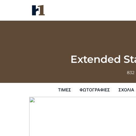
Extended Stay America Suites 
Τιμές
Φωτογραφίες
σχόλια
Χάρτ
Extended St
832
ΤΙΜΈΣ
ΦΩΤΟΓΡΑΦΊΕΣ
ΣΧΌΛΙΑ