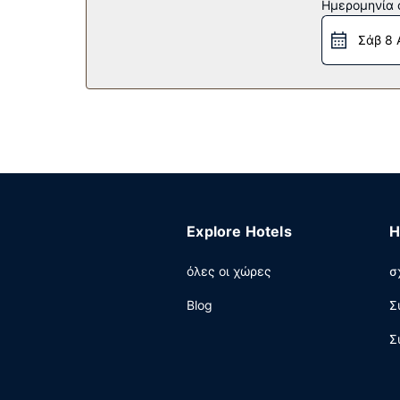
Ημερομηνία c
μηχάνημα αυτόματης πώλησης.
Σάβ 8 
Εστιατόριο
Σερβίρεται δωρεάν πρωινό (σε πακέτο) καθημερι
Άλλες παροχές
Στις σημαντικές παροχές περιλαμβάνονται γρή
στάθμευση χωρίς παρκαδόρο.
Explore Hotels
H
όλες οι χώρες
σ
Blog
Σ
Σ