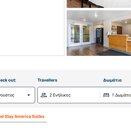
eck out:
Travellers
Δωμάτια
γουστος
2 Ενήλικες
1 Δωμάτι
d Stay America Suites