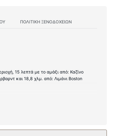
ΊΟΥ
ΠΟΛΙΤΙΚΗ ΞΕΝΟΔΟΧΕΊΩΝ
εριοχή, 15 λεπτά με το αμάξι από: Καζίνο
ρβαρντ και 18,8 χλμ. από: Λιμάνι Boston
ανονικού μεγέθους και μαγειρικές εστίες. Για
ε να είστε πάντα online με δωρεάν ασύρματη
ς, όπως δωρεάν ασύρματο ίντερνετ και