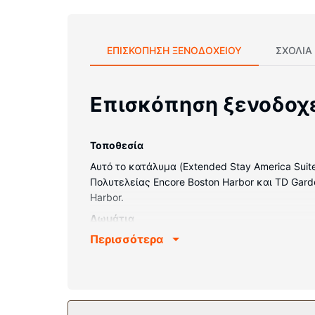
ΕΠΙΣΚΌΠΗΣΗ ΞΕΝΟΔΟΧΕΊΟΥ
ΣΧΌΛΙΑ
Επισκόπηση ξενοδοχ
Τοποθεσία
Αυτό το κατάλυμα (Extended Stay America Suite
Πολυτελείας Encore Boston Harbor και TD Garde
Harbor.
Δωμάτια
Περισσότερα
Νιώστε σαν στο σπίτι σας σε ένα από τα 123 δ
τη διασκέδασή σας προσφέρονται τηλεοράσεις 
πρόσβαση στο ίντερνετ. Οι παροχές περιλαμβά
Παροχές καταλύματος
Επωφεληθείτε από τις ψυχαγωγικές δυνατότητε