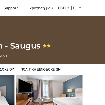
Support
Η κράτησή μου
USD
EL
 ξενοδοχείων
n - Saugus
-6659
ΔΟΧΕΊΟΥ
ΠΟΛΙΤΙΚΗ ΞΕΝΟΔΟΧΕΊΩΝ