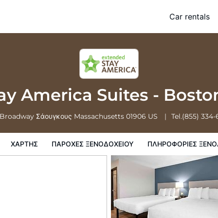
- Boston - Saugus
Car rentals
ης
Παροχες ξενοδοχειου
Πληροφορίες ξενοδοχείου
Πολιτικη
ay America Suites - Bosto
 Broadway
Σάουγκους
Massachusetts
01906
US
Tel.
(855) 334
ΧΆΡΤΗΣ
ΠΑΡΟΧΕΣ ΞΕΝΟΔΟΧΕΙΟΥ
ΠΛΗΡΟΦΟΡΊΕΣ ΞΕΝΟ