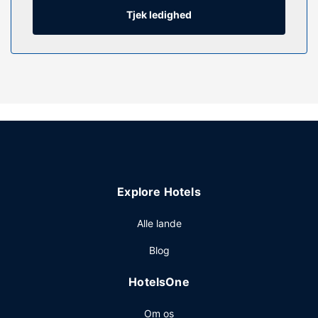
Tjek ledighed
Ejendomsfacilitet
Gør brug af praktiske faciliteter, inklusive gratis trådløs
internetadgang og automat.
Restaurant
Gratis selvbetjening serveres dagligt fra kl. 07.00 til kl.
09.00.
Andre faciliteter
Gæsterne har blandt andet adgang til gratis aviser i
lobbyen, en døgnåben reception og automat. Gratis
selvstændig parkering er til rådighed på stedet.
Explore Hotels
Alle lande
Blog
HotelsOne
Om os