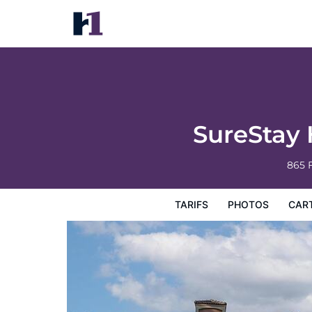
SureStay Hotel by Best Western San Rafae
Tarifs
Photos
Carte
Équipements de l'hôtel
Inf
SureStay 
865 
TARIFS
PHOTOS
CAR