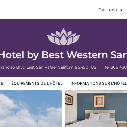
l
Car rentals
ormations sur l'hôtel
Conditions de l'hôtel
Hotel by Best Western Sa
Franciso Blvd East
San Rafael
California
94901
US
Tel.
866 430
TE
ÉQUIPEMENTS DE L'HÔTEL
INFORMATIONS SUR L'HÔTEL