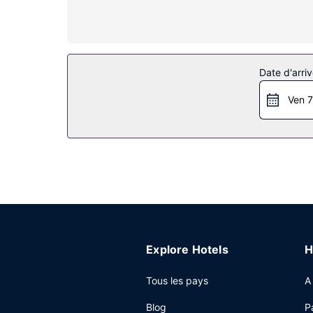
douche/baignoire et un sèche-cheveux. Les équip
un téléphone avec des appels locaux gratuits.
Les services sur place
Profitez des nombreux équipements et services qu
Date d'arriv
boissons et d'en-cas.
Ven 7
Restaurant
Un petit déjeuner en libre-service gratuit est ser
Autres services
Les équipements et services proposés incluent de
cas. Un parking gratuit est disponible dans l'enc
Explore Hotels
H
Tous les pays
A
Blog
P