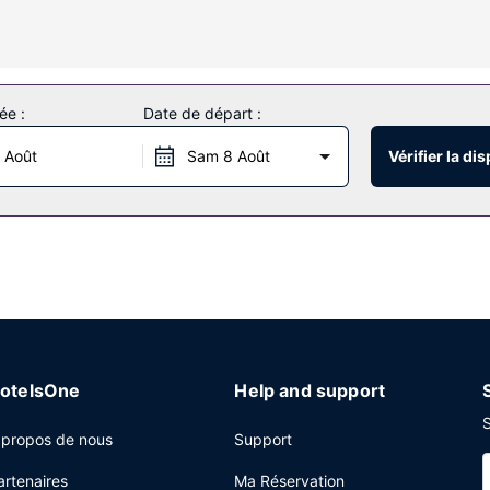
ements et services offerts par l'hébergement comprennent un bureau 
i caractérisent l'hébergement, notamment l'accès Wi-Fi à Internet g
ée :
Date de départ :
 Août
Sam 8 Août
Vérifier la dis
vi tous les jours de 07 h 00 à 09 h 00.
s journaux gratuits dans le hall, une réception ouverte 24 h/24 et u
einte de l'hébergement.
otelsOne
Help and support
S
 propos de nous
Support
artenaires
Ma Réservation