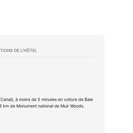
TIONS DE L'HÔTEL
(Canal), à moins de 5 minutes en voiture de Baie
16,8 km de Monument national de Muir Woods.
'accès Wi-Fi à Internet gratuit vous permet de
de bain comprennent un ensemble