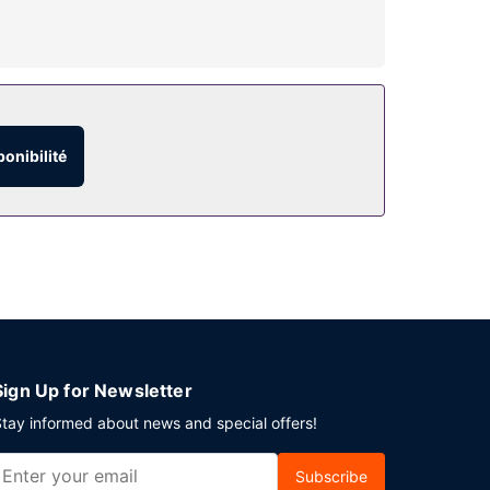
et une cafetière ou une bouilloire, mais aussi
ratuit et un distributeur automatique de
ponibilité
n distributeur automatique de boissons et d'en-
Sign Up for Newsletter
tay informed about news and special offers!
Subscribe