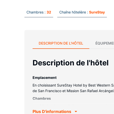
Chambres :
32
Chaîne hôtelière :
SureStay
DESCRIPTION DE L'HÔTEL
ÉQUIPEME
Description de l'hôtel
Emplacement
En choisissant SureStay Hotel by Best Western Sa
de San Francisco et Mission San Rafael Arcángel
Chambres
Les 32 chambres de l'hébergement vous invitent à
Plus D'informations
rester en contact avec le reste du monde et vot