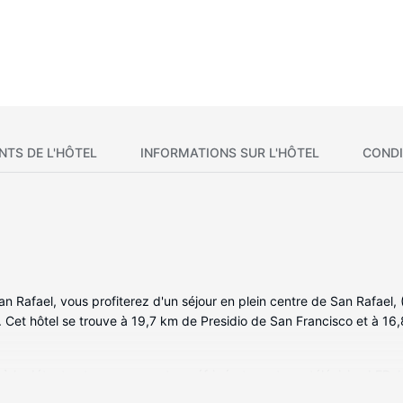
NTS DE L'HÔTEL
INFORMATIONS SUR L'HÔTEL
CONDI
n Rafael, vous profiterez d'un séjour en plein centre de San Rafael, 
. Cet hôtel se trouve à 19,7 km de Presidio de San Francisco et à 
 la détente et comprennent un réfrigérateur et une télévision LED. L
re divertissement est assuré par des chaînes par câble. Les salles 