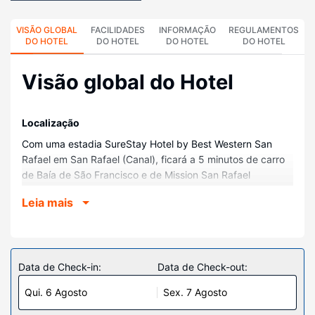
VISÃO GLOBAL
FACILIDADES
INFORMAÇÃO
REGULAMENTOS
DO HOTEL
DO HOTEL
DO HOTEL
DO HOTEL
Visão global do Hotel
Localização
Com uma estadia SureStay Hotel by Best Western San
Rafael em San Rafael (Canal), ficará a 5 minutos de carro
de Baía de São Francisco e de Mission San Rafael
Arcangel. Este hotel está a 19,7 km (12,3 mi) de Reserva
Leia mais
Militar de Presidio e a 16,8 km (10,4 mi) de Muir Woods
National Monument.
Quartos
Sinta-se em casa num dos 32 quartos, com um frigorífico e
Data de Check-in:
Data de Check-out:
um televisor LED. O acesso à internet sem fios permite-lhe
Qui. 6 Agosto
Sex. 7 Agosto
estar sempre contactável. Ao final do dia, assista a uma
seleção de canais por cabo. As casas de banho estão