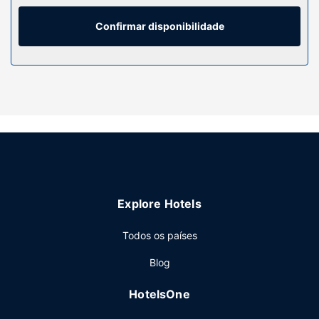
equipadas com uma combinação polibã/banheira e
secadores de cabelo. As comodidades incluem ainda
Confirmar disponibilidade
secretárias e cafeteiras/bules, além de telefone com
chamadas locais grátis.
Serviço do hotel
Algumas das comodidades e serviços em destaque
incluem Wi-fi grátis e uma máquina de venda automática.
Restaurante
Comece as suas manhãs da melhor forma com um
pequeno-almoço self-service grátis, servido diariamente
entre as 7:00 e as 9:00.
Explore Hotels
Outros serviços
As principais comodidades incluem jornais grátis no lobby,
Todos os países
uma receção aberta 24 horas e uma máquina de venda
Blog
automática. Há estacionamento grátis no local.
HotelsOne