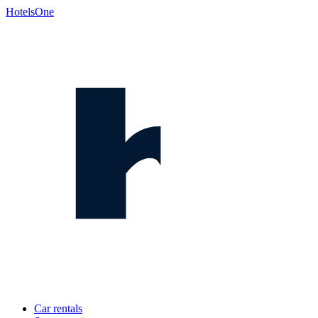
HotelsOne
Car rentals