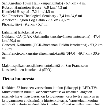
San Anselmo Town Hall (kaupungintalo) - 6,4 km / 4 mi
Robson-Harrington House - 6,9 km / 4,3 mi
Kentfield Hospital - 7,2 km / 4,5 mi
San Francisco Theological Seminary - 7,4 km / 4,6 mi
American Legion Log Cabin - 7,4 km / 4,6 mi
Phoenix-järvi - 9,2 km / 5,7 mi
Lähimmät lentokentät ovat:
Oakland, CA (OAK-Oaklandin kansainvälinen lentoasema) - 47,4
km / 29,4 mi
Concord, Kalifornia (CCR-Buchanan Fieldin lentokenttä) - 53,2 km
/ 33 mi
San Franciscon kansainvälinen lentokenttä (SFO) - 49,7 km / 30,9
mi
Majoituspaikan ensisijainen lentokenttä on San Franciscon
kansainvälinen lentokenttä (SFO).
Tietoa huoneesta
Kaikkien 32 huoneen varusteluun kuuluu jääkaappi ja LED-TVt.
Mukavuuksiin kuuluu kaapelikanavat sekä ilmainen langaton
internetyhteys. Käytössäsi on kylpyhuone, josta löytyy suihkun ja
kylpyammeen yhdistelmä ja hiustenkuivaaja. Varusteluun kuuluu
työpöytä, kahvin-/vedenkeitin ja puhelin (ilmaiset paikallispuhelut).