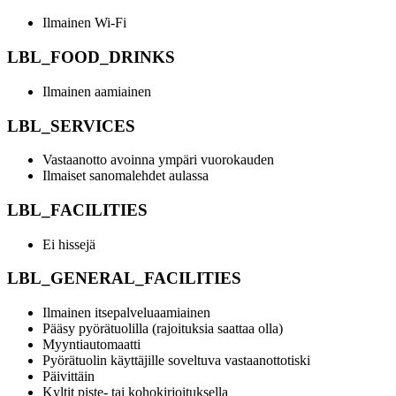
Ilmainen Wi-Fi
LBL_FOOD_DRINKS
Ilmainen aamiainen
LBL_SERVICES
Vastaanotto avoinna ympäri vuorokauden
Ilmaiset sanomalehdet aulassa
LBL_FACILITIES
Ei hissejä
LBL_GENERAL_FACILITIES
Ilmainen itsepalveluaamiainen
Pääsy pyörätuolilla (rajoituksia saattaa olla)
Myyntiautomaatti
Pyörätuolin käyttäjille soveltuva vastaanottotiski
Päivittäin
Kyltit piste- tai kohokirjoituksella