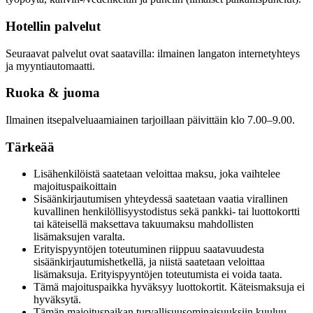
Hotellin palvelut
Seuraavat palvelut ovat saatavilla: ilmainen langaton internetyhteys
ja myyntiautomaatti.
Ruoka & juoma
Ilmainen itsepalveluaamiainen tarjoillaan päivittäin klo 7.00–9.00.
Tärkeää
Lisähenkilöistä saatetaan veloittaa maksu, joka vaihtelee
majoituspaikoittain
Sisäänkirjautumisen yhteydessä saatetaan vaatia virallinen
kuvallinen henkilöllisyystodistus sekä pankki- tai luottokortti
tai käteisellä maksettava takuumaksu mahdollisten
lisämaksujen varalta.
Erityispyyntöjen toteutuminen riippuu saatavuudesta
sisäänkirjautumishetkellä, ja niistä saatetaan veloittaa
lisämaksuja. Erityispyyntöjen toteutumista ei voida taata.
Tämä majoituspaikka hyväksyy luottokortit. Käteismaksuja ei
hyväksytä.
Tämän majoituspaikan turvallisuusominaisuuksiin kuuluu