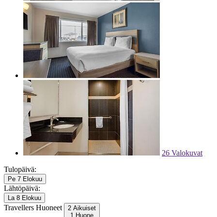
26 Valokuvat
Tulopäivä:
Pe 7 Elokuu
Lähtöpäivä:
La 8 Elokuu
Travellers
Huoneet
2 Aikuiset
1 Huone