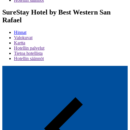
Hotellin säännöt
SureStay Hotel by Best Western San
Rafael
Hinnat
Valokuvat
Kartta
Hotellin palvelut
Tietoa hotellista
Hotellin säännöt