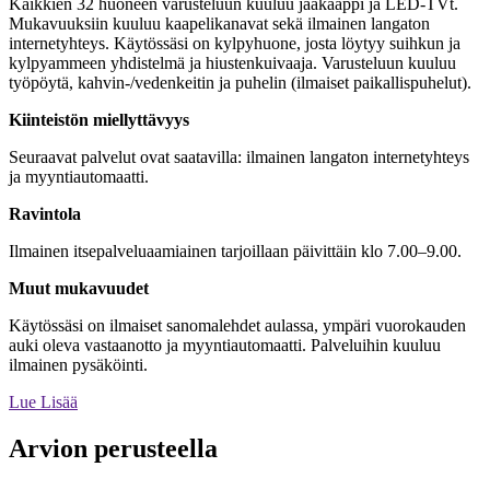
Kaikkien 32 huoneen varusteluun kuuluu jääkaappi ja LED-TVt.
Mukavuuksiin kuuluu kaapelikanavat sekä ilmainen langaton
internetyhteys. Käytössäsi on kylpyhuone, josta löytyy suihkun ja
kylpyammeen yhdistelmä ja hiustenkuivaaja. Varusteluun kuuluu
työpöytä, kahvin-/vedenkeitin ja puhelin (ilmaiset paikallispuhelut).
Kiinteistön miellyttävyys
Seuraavat palvelut ovat saatavilla: ilmainen langaton internetyhteys
ja myyntiautomaatti.
Ravintola
Ilmainen itsepalveluaamiainen tarjoillaan päivittäin klo 7.00–9.00.
Muut mukavuudet
Käytössäsi on ilmaiset sanomalehdet aulassa, ympäri vuorokauden
auki oleva vastaanotto ja myyntiautomaatti. Palveluihin kuuluu
ilmainen pysäköinti.
Lue Lisää
Arvion perusteella