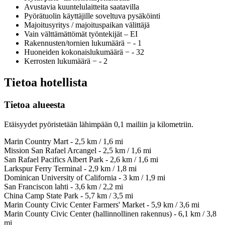
Avustavia kuuntelulaitteita saatavilla
Pyörätuolin käyttäjille soveltuva pysäköinti
Majoitusyritys / majoituspaikan välittäjä
Vain välttämättömät työntekijät – EI
Rakennusten/tornien lukumäärä − - 1
Huoneiden kokonaislukumäärä − - 32
Kerrosten lukumäärä − - 2
Tietoa hotellista
Tietoa alueesta
Etäisyydet pyöristetään lähimpään 0,1 mailiin ja kilometriin.
Marin Country Mart - 2,5 km / 1,6 mi
Mission San Rafael Arcangel - 2,5 km / 1,6 mi
San Rafael Pacifics Albert Park - 2,6 km / 1,6 mi
Larkspur Ferry Terminal - 2,9 km / 1,8 mi
Dominican University of California - 3 km / 1,9 mi
San Franciscon lahti - 3,6 km / 2,2 mi
China Camp State Park - 5,7 km / 3,5 mi
Marin County Civic Center Farmers' Market - 5,9 km / 3,6 mi
Marin County Civic Center (hallinnollinen rakennus) - 6,1 km / 3,8
mi