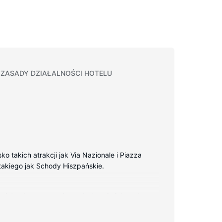
ZASADY DZIAŁALNOŚCI HOTELU
 takich atrakcji jak Via Nazionale i Piazza
a takiego jak Schody Hiszpańskie.
ezpłatny bezprzewodowy dostęp do internetu
nic osobno, markowe przybory toaletowe i