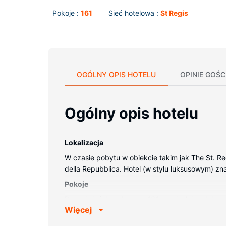
Pokoje :
161
Sieć hotelowa :
St Regis
OGÓLNY OPIS HOTELU
OPINIE GOŚC
Ogólny opis hotelu
Lokalizacja
W czasie pobytu w obiekcie takim jak The St. Re
della Repubblica. Hotel (w stylu luksusowym) znaj
Pokoje
Poczuj się jak w domu w 161 oryginalnie udekor
Więcej
zapewni łączność ze światem, a telewizja satel
bidety. Udogodnienia obejmują telefon oraz sejfy