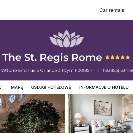
Car rentals
owe
Informacje o hotelu
Zasady działalności hotelu
The St. Regis Rome
 Vittorio Emanuele Orlando 3
Rzym
I-00185
IT
Tel.
(855) 334-
CI
MAPĘ
USŁUGI HOTELOWE
INFORMACJE O HOTELU