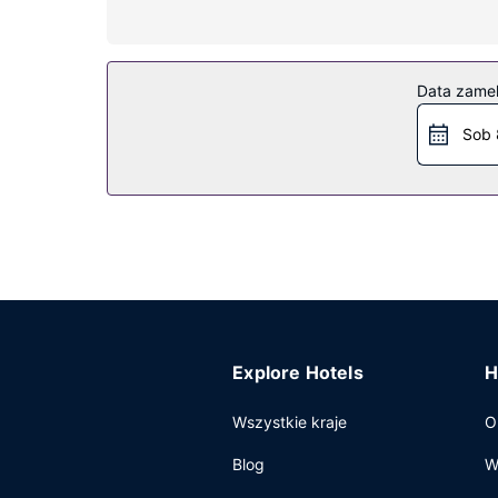
Udogodnienia w obiekcie
Zrelaksuj się w spa, które oferuje masaż, zabieg
obsługa portierska i usługi niani (za dopłatą).
Data zame
Restauracja
Sob 
Twój apetyt zaspokoi restauracja LUMEN, Cocktai
pokoju i skorzystać z całodobowej obsługi pokoj
Pozostałe udogodnienia
Udogodnienia biznesowe to bezpłatny przewodow
spotkanie w mieście Rzym, hotel oferuje pomies
Udogodnienia na miejscu to samodzielne parkowa
Explore Hotels
H
Wszystkie kraje
O
Blog
W