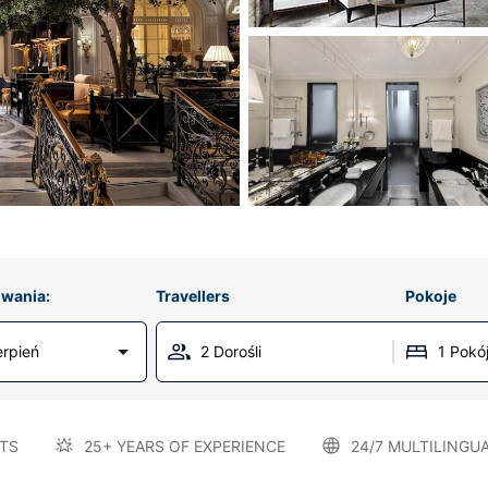
wania:
Travellers
Pokoje
erpień
2 Dorośli
1 Pokó
TS
25+ YEARS OF EXPERIENCE
24/7 MULTILINGU