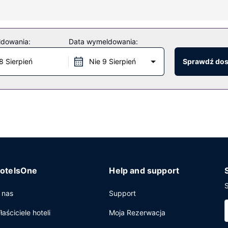
i na ciało i zabiegi na twarz. Ten hotel oferuje takie udogodnienia 
ldowania:
Data wymeldowania:
8 Sierpień
Nie 9 Sierpień
Sprawdź do
ls & Cuisine, restauracja, w której znajduje się doskonale zaopatr
owej. Śniadanie pełne jest podawane codziennie od 7 do 11 za opłat
y dostęp do internetu, całodobowe centrum biznesowe oraz wynaje
zczenia konferencyjne oraz sale konferencyjne o łącznej powierzch
nie (za opłatą).
otelsOne
Help and support
S
 nas
Support
łaściciele hoteli
Moja Rezerwacja