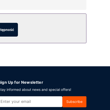
jak bezpłatny bezprzewodowy dostęp do internetu,
stępność
zony bar/salon klubowy. Możesz też zostać w
ą.
m limuzyn i samochodów. Jeżeli planujesz
ni 1150 m kw. (12378 stopy kwadratowe).
Sign Up for Newsletter
tay informed about news and special offers!
Subscribe