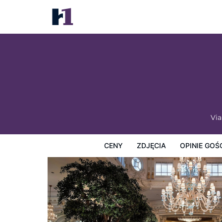
The St. Regis Rome
Ceny
Zdjęcia
Opinie Gości
Mapę
Usługi Hotel
Via
CENY
ZDJĘCIA
OPINIE GOŚ