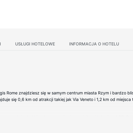
I
USŁUGI HOTELOWE
INFORMACJA O HOTELU
gis Rome znajdziesz się w samym centrum miasta Rzym i bardzo blisko
duje się 0,6 km od atrakcji takiej jak Via Veneto i 1,2 km od miejsc
owane pokojach, których wyposażenie to minibar i telewizor LCD. B
itarna — rozrywkę. Prywatna łazienka — wyposażenie: wanna i prysz
 na laptopa i biurka.