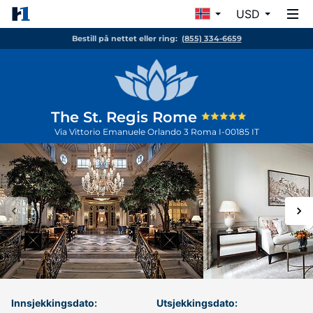
USD
Bestill på nettet eller ring:
(855) 334-6659
The St. Regis Rome
Via Vittorio Emanuele Orlando 3
Roma
I-00185
IT
Innsjekkingsdato:
Utsjekkingsdato: