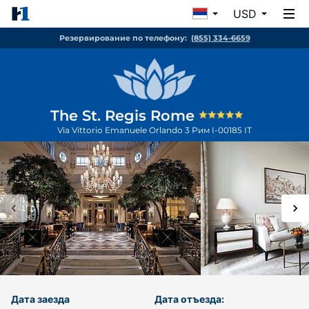
USD
Резервирование по телефону:
(855) 334-6659
The St. Regis Rome
Via Vittorio Emanuele Orlando 3
Рим
I-00185
IT
Дата заезда
Дата отъезда: