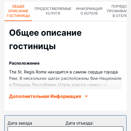
ОБЩЕЕ
ПОРЯДОК
ПРЕДОСТАВЛЯЕМЫЕ
ИНФОРМАЦИЯ
ОПИСАНИЕ
ПРОЖИВАНИ
УСЛУГИ
О ХОТЕЛЕ
ГОСТИНИЦЫ
В ОТЕЛЕ
Общее описание
гостиницы
Pасположение
The St. Regis Rome находится в самом сердце города
Рим. В нескольких шагах расположены Виа-Национале
и Площадь Республики. Отель класса «люкс» —
вариант с прекрасным расположением: Испанская
Дополнительная Информация
лестница находится в 1,2 км, Виа Венето — в 0,6 км от
него.
Номера
Почувствуйте себя как дома в одном из 161 номеров с
Дата заезда
Дата отъезда:
индивидуальным декорированием, которые оснащены