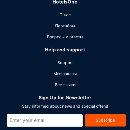
HotelsOne
лаунж. Тем, кому не хочется покидать свой номер,
предлагается круглосуточное обслуживание номеров.
О нас
Завтрак (полный) предлагается ежедневно с 07:00 до
11:00 за дополнительную плату.
Партнёры
Другие особенности
Вопросы и ответы
Для удобства гостей предоставляется следующее:
бесплатный (проводной) доступ в интернет,
Help and support
круглосуточный бизнес-центр и прокат автомобилей
представительского класса. Если вы планируете
Support
деловое или развлекательное мероприятие, отель
предлагает вам пространство площадью 1150 кв. м, на
Мои заказы
котором расположены помещение для конференций и
Все языки
переговорные комнаты. Предоставляется
самостоятельная парковка (за дополнительную плату).
Sign Up for Newsletter
Stay informed about news and special offers!
Subscribe