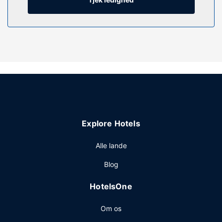
Ejendomsfacilitet
Der tilbydes fuld spaservice, hvor du kan slappe af og
nyde massage, kropsbehandlinger samt
ansigtsbehandlinger. Dette hotel tilbyder desuden gratis
trådløs internetadgang, concierge-tjenester og
babysitning (tillægsgebyr).
Restaurant
Få en bid mad på LUMEN, Cocktails & Cuisine, en
restaurant, hvor du kan nyde en drink i baren/loungen,
Explore Hotels
eller bliv på værelset, hvor der er mulighed for roomservice
døgnet rundt. Fuld morgenmad tilbydes mod gebyr
Alle lande
dagligt fra kl. 07.00 til kl. 11.00.
Andre faciliteter
Blog
Gæsterne har blandt andet adgang til gratis
HotelsOne
internetforbindelse via kabel, et døgnåbent
forretningscenter og limousine- eller luksusbilservice.
Om os
Planlægger du et arrangement i Rom? På dette hotel er
der et område på 1150 kvadratmeter til rådighed,