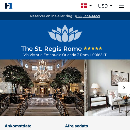
USD
Reserver online eller ring:
(855) 334-6659
The St. Regis Rome
Via Vittorio Emanuele Orlando 3
Rom
I-00185
IT
Ankomstdato
Afrejsedato