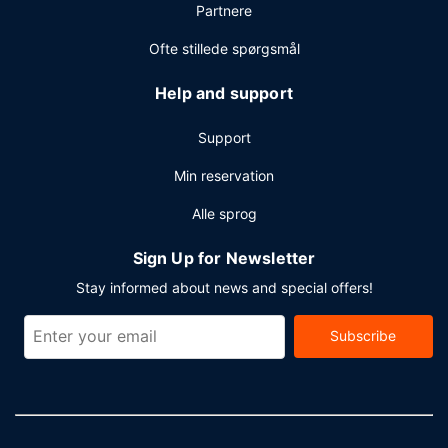
Partnere
bestående af konferencelokaler og mødelokaler.
Selvstændig parkering (tillægsgebyr) er til rådighed på
Ofte stillede spørgsmål
stedet.
Help and support
Support
Min reservation
Alle sprog
Sign Up for Newsletter
Stay informed about news and special offers!
Subscribe