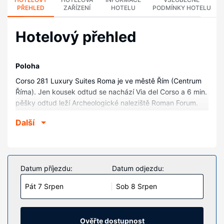
PŘEHLED
ZAŘÍZENÍ
HOTELU
PODMÍNKY HOTELU
Hotelový přehled
Poloha
Corso 281 Luxury Suites Roma je ve městě Řím (Centrum
Říma). Jen kousek odtud se nachází Via del Corso a 6 min.
pěšky odtud leží Archeologické naleziště Roman Forum.
Tento hotel v přepychovém stylu se nachází 0,6 km od
Další
Fontána di Trevi a 0,6 km od Pantheon.
Pokoje
V jednom z 12 pokojů s osobitou výzdobou, k jejichž
vybavení patří minibar a LCD televize, se budete cítit jako
Datum příjezdu:
Datum odjezdu:
doma. Na posteli je připravena přizpůsobitelná matrace,
Pát 7 Srpen
Sob 8 Srpen
prošívané přikrývky z prachového peří a exkluzivní ložní
prádlo. Spojen¡ se světem vám zajistí bezdrátový internet
zdarma. K vybavení koupelen patří sprcha, připevněná
sprcha a značkové toaletní potřeby.
Ověřte dostupnost