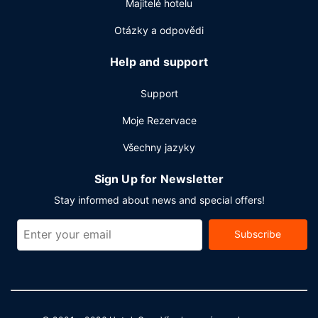
Majitelé hotelu
2
velikosti 18 m
(mj. konferenční prostory). Za příplatek je
hostům poskytována tato dopravní služba: kyvadlová
Otázky a odpovědi
doprava na letiště (k dispozici nonstop).
Help and support
Support
Moje Rezervace
Všechny jazyky
Sign Up for Newsletter
Stay informed about news and special offers!
Subscribe