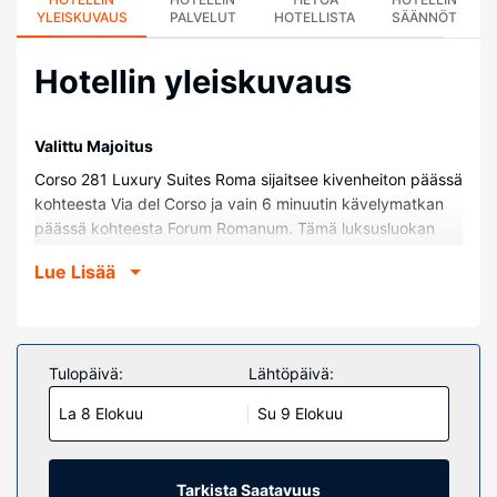
YLEISKUVAUS
PALVELUT
HOTELLISTA
SÄÄNNÖT
Hotellin yleiskuvaus
Valittu Majoitus
Corso 281 Luxury Suites Roma sijaitsee kivenheiton päässä
kohteesta Via del Corso ja vain 6 minuutin kävelymatkan
päässä kohteesta Forum Romanum. Tämä luksusluokan
hotelli sijaitsee 0,6 km:n päässä kohteesta Fontana di Trevi
Lue Lisää
ja 0,6 km:n päässä kohteesta Pantheon.
Huoneet
Tässä majoituspaikassa on 12 yksilöllisesti sisustettua
huonetta, joiden varusteluun kuuluu muun muassa
Tulopäivä:
Lähtöpäivä:
minibaari ja LCD-televisio. Huoneiden memory foam -
La 8 Elokuu
Su 9 Elokuu
patjallisissa sängyissä on untuvapeitot ja ylelliset
vuodevaatteet. Ilmainen langaton internetyhteys pitää
sinut yhteydessä verkkoon. Kylpyhuoneesta löytyy
designer-hygieniatuotteet ja suihku, jossa on
Tarkista Saatavuus