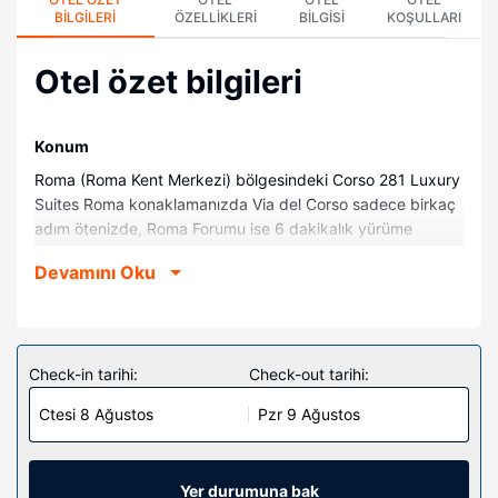
BILGILERI
ÖZELLIKLERI
BILGISI
KOŞULLARI
Otel özet bilgileri
Konum
Roma (Roma Kent Merkezi) bölgesindeki Corso 281 Luxury
Suites Roma konaklamanızda Via del Corso sadece birkaç
adım ötenizde, Roma Forumu ise 6 dakikalık yürüme
mesafesinde olacak. Bu lüks otel Trevi Çeşmesi ile 0,3 mi
Devamını Oku
(0,6 km) ve Pantheon ile 0,4 mi (0,6 km) mesafede.
Odalar
Misafirler minibar ve LCD televizyon bulunan 12 ayrı ayrı
dekore edilmiş odada evlerinin konforunu yaşayabilir.
Check-in tarihi:
Check-out tarihi:
Memory foam (visko elastik) yatağınızda kuştüyü yorgan
Ctesi 8 Ağustos
Pzr 9 Ağustos
ve kaliteli yatak takımı bulunur. Odada ücretsiz kablosuz
internet vardır. Banyolarda duş kabini, geniş duş başlıkları
ve lüks banyo/kozmetik ürünleri bulunur.
Yer durumuna bak