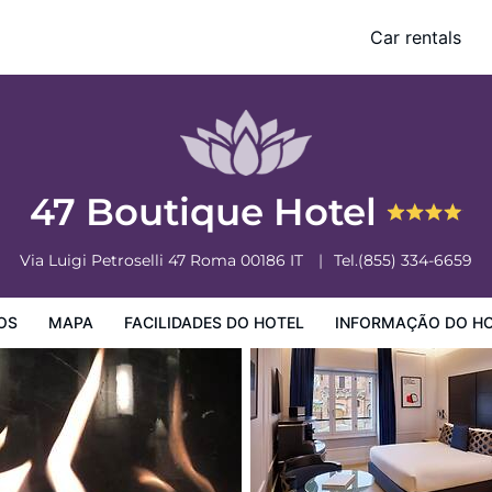
Car rentals
o Hotel
Informação do Hotel
Regulamentos do Hotel
47 Boutique Hotel
Via Luigi Petroselli 47
Roma
00186
IT
Tel.
(855) 334-6659
OS
MAPA
FACILIDADES DO HOTEL
INFORMAÇÃO DO H