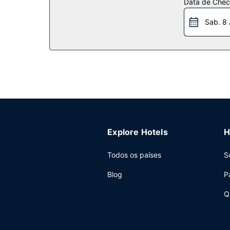
Data de Check
Restaurante
Sab. 8
Delicie-se com os sabores da cozinha italiana 
jantar ao ar livre, quando o tempo estiver aprazí
(a horas específicas). Comece as suas manhãs d
Outros serviços
As principais comodidades incluem acesso à inte
uma zona para conferências e de 2 salas de reu
Explore Hotels
H
Todos os países
S
Blog
P
Q