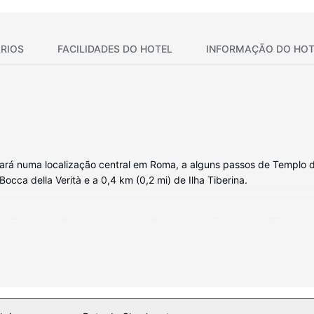
RIOS
FACILIDADES DO HOTEL
INFORMAÇÃO DO HOT
icará numa localização central em Roma, a alguns passos de Templo 
 Bocca della Verità e a 0,4 km (0,2 mi) de Ilha Tiberina.
ação personalizada, com um minibar e uma máquina de café express
sso gratuito à internet com fios e ao wi-fi. Ao final do dia, assista
a banheira ou um polibã, artigos de higiene exclusivos e bidé.
s. Wi-fi grátis, serviços de concierge e serviço de baby-sitter (so