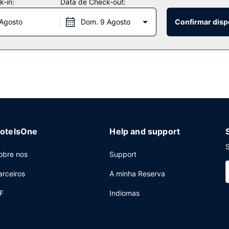
-in:
Data de Check-out:
 Agosto
Dom. 9 Agosto
Confirmar disp
no 47 Circus Roof Garden, um restaurante onde pode tomar um copo e
vel. Se preferir refugiar-se no conforto dos seus aposentos, dê uma 
a melhor forma com um pequeno-almoço continental grátis, servido d
rnet com fios grátis, um business center e registo de saída rápido.
niões, com uma área total de 50 metros quadrados.
otelsOne
Help and support
S
obre nos
Support
arceiros
A minha Reserva
F
Indiomas