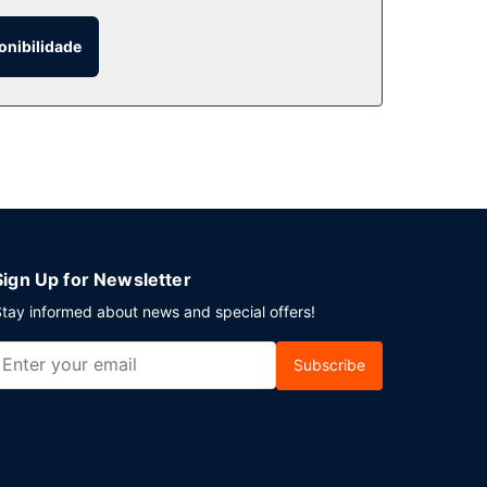
onibilidade
ntre dois dedos de conversa no bar/lounge e
vista de olhos pelo cardápio do serviço de quarto
iariamente entre as 7:00 e as 10:30.
 Planeia um evento em Roma? Este hotel dispõe de
Sign Up for Newsletter
tay informed about news and special offers!
Subscribe