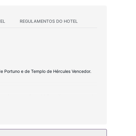
EL
REGULAMENTOS DO HOTEL
de Portuno e de Templo de Hércules Vencedor.
o. As camas têm colchões pillowtop e roupa de
 a uma seleção de canais digitais no televisor
bretaxa) são algumas das comodidades adicionais