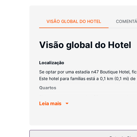
VISÃO GLOBAL DO HOTEL
COMENTÁ
Visão global do Hotel
Localização
Se optar por uma estadia n47 Boutique Hotel, f
Este hotel para famílias está a 0,1 km (0,1 mi) de
Quartos
Sinta-se em casa num dos 61 quartos com decor
Leia mais
alta qualidade. Mantenha-se em contacto com o ace
LED. As casas de banho privativas dispõem de um
Serviço do hotel
Experimente um banho turco e uma sala de fitnes
disponíveis neste hotel.