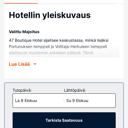
Hotellin yleiskuvaus
Valittu Majoitus
47 Boutique Hotel sijaitsee keskustassa, minkä lisäksi
Portunuksen temppeli ja Voittaja-Herkuleen temppeli
sijaitsevat muutaman askeleen päässä. Tämä
perheystävällinen hotelli sijaitsee 0,1 km:n päässä
Lue Lisää
kohteesta Totuuden suu ja 0,4 km:n päässä kohteesta
Tiber Island.
Huoneet
Tässä majoituspaikassa on 61 yksilöllisesti sisustettua
Tulopäivä:
Lähtöpäivä:
huonetta, joiden varusteluun kuuluu muun muassa
La 8 Elokuu
Su 9 Elokuu
minibaari ja espressokoneet. Huoneiden pillowtop-
patjallisissa sängyissä on ylelliset vuodevaatteet. Tarjolla
on maksuton internetyhteys (langaton ja kiinteä), ja
mukavuuksiin kuuluu myös LED-televisio ja
Tarkista Saatavuus
digitaalikanavat. Huoneissa on oma kylpyhuone, ja sen