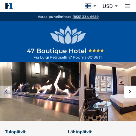
USD
Varaa puhelimitse:
(855) 334-6659
47 Boutique Hotel
Via Luigi Petroselli 47
Rooma
00186
IT
Tulopäivä:
Lähtöpäivä: