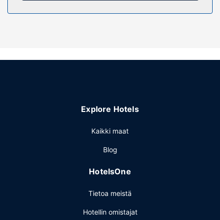
varusteluun kuuluu kylpyamme tai suihku, designer-
hygieniatuotteet ja bidee.
Kiinteistön miellyttävyys
Hotellin tarjoamiin harrastuksiin/mukavuuksiin kuuluu
höyrysauna ja kuntokeskus. Tämän hotellin palveluihin
kuuluu ilmainen langaton internetyhteys, concierge-
palvelut ja lastenvahti (lisämaksusta).
Ravintola
Explore Hotels
Majoituspaikan ravintolan, 47 Circus Roof Garden,
erikoisuuksiin kuuluu italialainen keittiö. Käytössäsi on
Kaikki maat
myös baari/aulabaari ja voit nauttia ateriasi ulkona.
Palveluihin kuuluu myös huonepalvelu (rajoitettuina
Blog
aikoina). Ilmainen mannermainen aamiainen tarjoillaan
päivittäin klo 7.00–10.30.
HotelsOne
Muut mukavuudet
Tietoa meistä
Käytössäsi on ilmainen kiinteä internetyhteys, business
center ja express-uloskirjautuminen. Tämä hotelli tarjoaa
Hotellin omistajat
asiakkailleen 50 neliömetriä kokoustiloja, joihin kuuluu