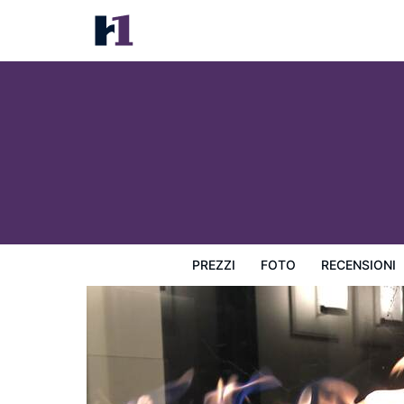
47 Boutique Hotel
Prezzi
Foto
Recensioni
Mappa
L'hotel e i suoi s
PREZZI
FOTO
RECENSIONI