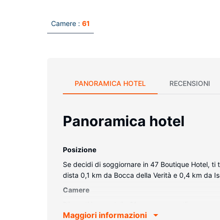
Camere :
61
PANORAMICA HOTEL
RECENSIONI
Panoramica hotel
Posizione
Se decidi di soggiornare in 47 Boutique Hotel, ti
dista 0,1 km da Bocca della Verità e 0,4 km da Is
Camere
Rilassati in una delle 61 camere con stile person
Maggiori informazioni
materasso a doppio strato e biancheria da letto di