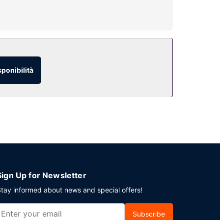
e, inoltre, di il Wi-Fi gratuito, servizi di
sponibilità
ti per uno spuntino al bar/lounge, mangiare
itamente tutti i giorni dalle ore 07:00 alle ore
evento a Roma? Presso un hotel avrai a
Sign Up for Newsletter
tay informed about news and special offers!
Subscribe