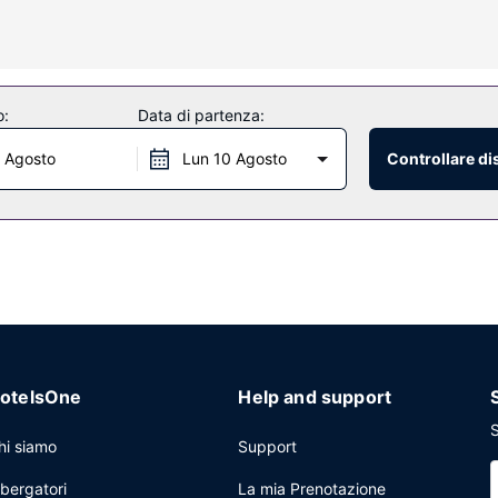
spone di vasca o doccia, set di cortesia firmati e bidet.
onibili, che includono un bagno turco e una palestra. Questo hotel dispon
o:
Data di partenza:
 Agosto
Lun 10 Agosto
Controllare di
, eccellente ristorante che propone cucina italiana. Puoi anche fermar
mera con orario limitato. La colazione continentale viene servita gratu
ia cavo, un business center e check-out veloce. Stai pianificando un 
rea per conferenze e 2 sale riunioni.
otelsOne
Help and support
S
hi siamo
Support
lbergatori
La mia Prenotazione