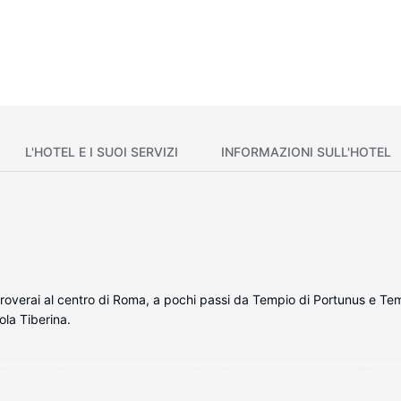
L'HOTEL E I SUOI SERVIZI
INFORMAZIONI SULL'HOTEL
 troverai al centro di Roma, a pochi passi da Tempio di Portunus e Tem
ola Tiberina.
alizzato della struttura, complete di minibar e macchina per caffè es
 alta qualità. La connessione Internet inclusa, wireless e via cavo, e l