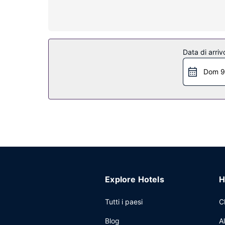
concedersi un po' di svago. Il bagno in camera di
Attrattive della proprietà
Scegli tra l'ampia gamma di servizi ricreativi disp
concierge e un servizio babysitter a pagamento.
Data di arriv
Ristorante
Dom 9
Scopri i piatti saporiti di 47 Circus Roof Garden
all'aperto o approfittare del comodo servizio in ca
10:30.
Altre attrattive
Potrai usufruire di accesso gratuito a Internet v
disposizione 50 metri quadrati di spazio con un'a
Explore Hotels
H
Tutti i paesi
C
Blog
A