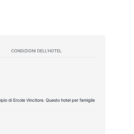
CONDIZIONI DELL'HOTEL
pio di Ercole Vincitore. Questo hotel per famiglie
presso. Riposati su un comodo letto con
a TV LED con canali in digitale sono l'ideale per