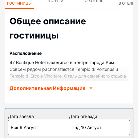
УСЛУГИ
О ХОТЕЛЕ
ГОСТИНИЦЫ
В ОТЕЛЕ
Общее описание
гостиницы
Pасположение
47 Boutique Hotel находится в центре города Рим.
Совсем рядом располагаются Tempio di Portunus и
Tempio di Ercole Vincitore. Отель для семейного отдыха
— вариант с прекрасным расположением: Уста
Дополнительная Информация
Истины находится в 0,1 км, Тиберина — в 0,4 км от
него.
Номера
Почувствуйте себя как дома в одном из 61 номеров с
Дата заезда
Дата отъезда:
индивидуальным декорированием, которые оснащены
Вск 9 Август
Пнд 10 Август
следующим оборудованием: минибар и кофеварки
эспрессо. Пружинный ортопедический матрас и