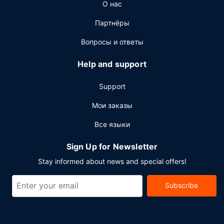
О нас
номер, предлагается обслуживание номеров (по
расписанию). Бесплатный завтрак (континентальный)
Партнёры
предлагается ежедневно с 7:00 до 10:30.
Вопросы и ответы
Другие особенности
Для удобства гостей предоставляется следующее:
Help and support
бесплатный (проводной) доступ в интернет, бизнес-
центр и ускоренная регистрация при отъезде. Если вы
Support
планируете деловое или развлекательное
мероприятие, отель предлагает вам пространство
Мои заказы
площадью 50 кв. м, на котором расположены
Все языки
помещение для конференций и 2 комнат(ы) для
переговоров.
Sign Up for Newsletter
Stay informed about news and special offers!
Subscribe