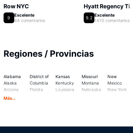
Row NYC
Hyatt Regency Ti
Excelente
Excelente
9
9.2
44 comentarios
1410 comentarios
Regiones / Provincias
Alabama
District of
Kansas
Missouri
New
Alaska
Columbia
Kentucky
Montana
Mexico
Arizona
Florida
Louisiana
Nebraska
New York
Arkansas
Georgia
Maine
Nevada
North
Más…
California
Hawaii
Maryland
New
Carolina
Colorado
Idaho
Massachusetts
Hampshire
North
Connecticut
Illinois
Michigan
New
Dakota
Delaware
Indiana
Minnesota
Jersey
Ohio
Iowa
Mississippi
Oklahoma