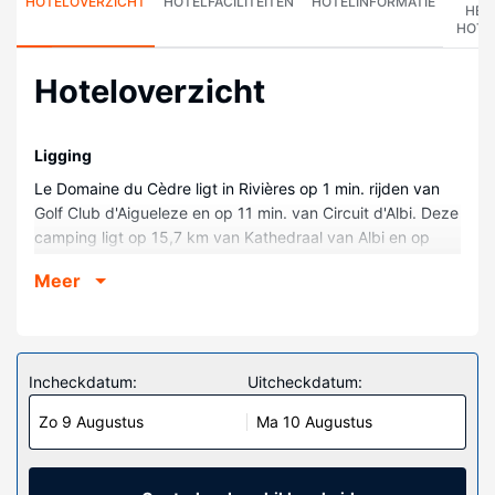
HOTELOVERZICHT
HOTELFACILITEITEN
HOTELINFORMATIE
HET
HOTE
Hoteloverzicht
Ligging
Le Domaine du Cèdre ligt in Rivières op 1 min. rijden van
Golf Club d'Aigueleze en op 11 min. van Circuit d'Albi. Deze
camping ligt op 15,7 km van Kathedraal van Albi en op
15,8 km van Musée Toulouse-Lautrec.
Meer
Kamers
Doe of je thuis bent in één van de 47 kamers met keukens,
inclusief een koelkast en een oven. Er is gratis wifi op de
kamer als je op het internet wilt surfen. Voorzieningen zijn
Incheckdatum:
Uitcheckdatum:
bijvoorbeeld een magnetron en een
Zo 9 Augustus
Ma 10 Augustus
koffiezetapparaat/waterkoker, terwijl een
strijkplank/strijkijzer aangevraagd kunnen worden.
Algemene voorziening