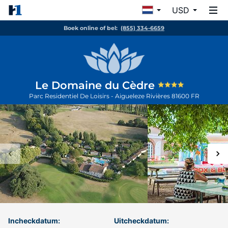
USD
Boek online of bel:
(855) 334-6659
Le Domaine du Cèdre
Parc Residentiel De Loisirs - Aigueleze
Rivières
81600
FR
Incheckdatum:
Uitcheckdatum: