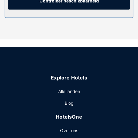
Controleer beschikbaarheid
Geniet van recreatieve voorzieningen zoals een
buitenzwembad en een sauna. Enkele voorzieningen van
deze camping zijn gratis wifi, kinderopvang met toezicht
en een televisie in de gemeenschappelijke ruimte.
Restaurant
Gasten van Le Domaine du Cèdre kunnen genieten van
een deugddoende maaltijd bij Le restaurant du Cèdre.
Sluit je dag af met een drankje in een bar/lounge. Dagelijks
kun je tegen betaling genieten van een lekker continentaal
ontbijt, dat geserveerd wordt van 09.00 uur tot 11.00 uur.
Explore Hotels
Overige voorzieningen
Enkele van de voorzieningen zijn een
Alle landen
stomerij/wasserijservice, meertalig personeel en een
Blog
wasserij. Ter plaatse heb je gratis parkeerplaatsen.
HotelsOne
Over ons