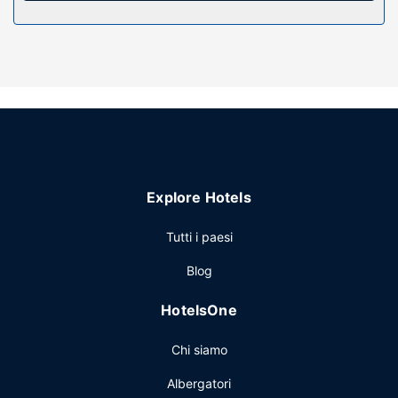
Scegli tra l'ampia gamma di servizi ricreativi disponibili,
che includono una piscina all'aperto e una sauna. Questo
campeggio propone, inoltre, il Wi-Fi gratuito, un servizio di
animazione per bambini e una TV nelle aree comuni.
Ristorante
Le Domaine du Cèdre vanta un buon ristorante, Le
restaurant du Cèdre. Concludi la giornata in bellezza con il
tuo drink preferito! Presso questa struttura troverai un
bar/lounge davvero fantastico. La colazione continentale è
Explore Hotels
disponibile a pagamento tutti i giorni dalle ore 09:00 alle
ore 11:00.
Tutti i paesi
Altre attrattive
Blog
Potrai usufruire di un pratico servizio di lavanderia e
lavaggio a secco, personale poliglotta e un servizio
HotelsOne
lavanderia. Il un parcheggio gratuito è disponibile in loco.
Chi siamo
Albergatori