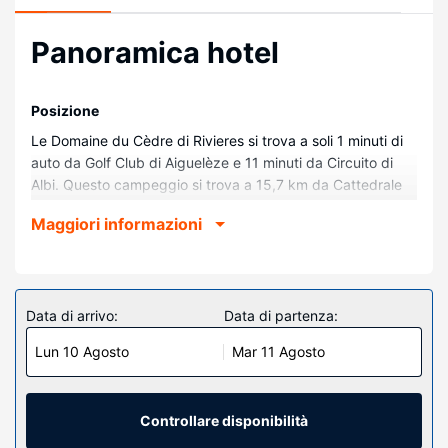
Panoramica hotel
Posizione
Le Domaine du Cèdre di Rivieres si trova a soli 1 minuti di
auto da Golf Club di Aiguelèze e 11 minuti da Circuito di
Albi. Questo campeggio si trova a 15,7 km da Cattedrale
di Albi e 15,8 km da Musée Toulouse-Lautrec.
Maggiori informazioni
Camere
Alloggia in una delle 47 camere della struttura! Nella tua
sistemazione, completa di cucina con frigorifero con
congelatore e forno, ti sentirai come a casa. Il Wi-Fi
Data di arrivo:
Data di partenza:
gratuito ti consente di restare in contatto con il mondo. I
Lun 10 Agosto
Mar 11 Agosto
comfort includono microonde, accessori per la
preparazione di caffè/tè e un ferro/asse da stiro su
richiesta.
Controllare disponibilità
Attrattive della proprietà