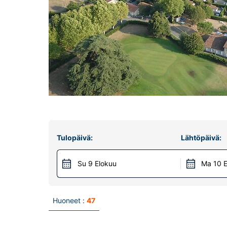
Tulopäivä:
Lähtöpäivä:
Su 9 Elokuu
Ma 10 E
Huoneet :
47