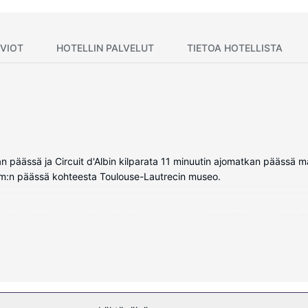
VIOT
HOTELLIN PALVELUT
TIETOA HOTELLISTA
an päässä ja Circuit d'Albin kilparata 11 minuutin ajomatkan päässä ma
 km:n päässä kohteesta Toulouse-Lautrecin museo.
. Huoneiden varusteluun kuuluu muun muassa keittiö, jossa on täysik
erkkoon. Käytössäsi on muun muassa mikroaaltouuni ja kahvin-/vedenke
uuluu ulkouima-allas ja sauna. Tämän leirintäalueen palveluihin kuulu