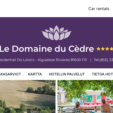
Car rentals
 palvelut
Tietoa hotellista
Hotellin säännöt
Le Domaine du Cèdre
sidentiel De Loisirs - Aigueleze
Rivieres
81600
FR
Tel.
(855) 3
AKASARVIOT
KARTTA
HOTELLIN PALVELUT
TIETOA HOT