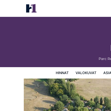
Le Domaine du Cèdre
Hinnat
Valokuvat
Asiakasarviot
Kartta
Hotellin
Parc Re
HINNAT
VALOKUVAT
ASI