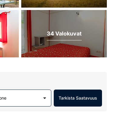
34 Valokuvat
one
Tarkista Saatavuus