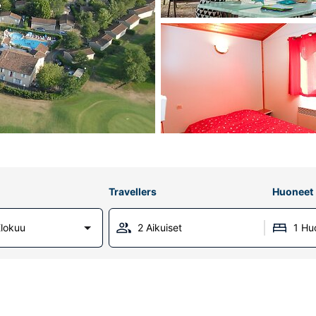
Travellers
Huoneet
lokuu
2 Aikuiset
1 Hu