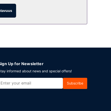
atavuus
sullinen mannermainen aamiainen tarjotaan
ysäköinti.
Sign Up for Newsletter
tay informed about news and special offers!
Subscribe