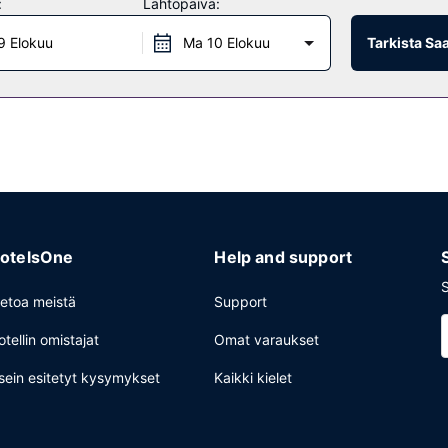
:
Lähtöpäivä:
9 Elokuu
Ma 10 Elokuu
Tarkista Sa
asiakkaita. Päätä päiväsi nauttimalla muutama drinkki baarissa. Mak
itoinen henkilökunta ja pyykinpesutilat. Palveluihin kuuluu ilmainen p
otelsOne
Help and support
S
ietoa meistä
Support
otellin omistajat
Omat varaukset
sein esitetyt kysymykset
Kaikki kielet