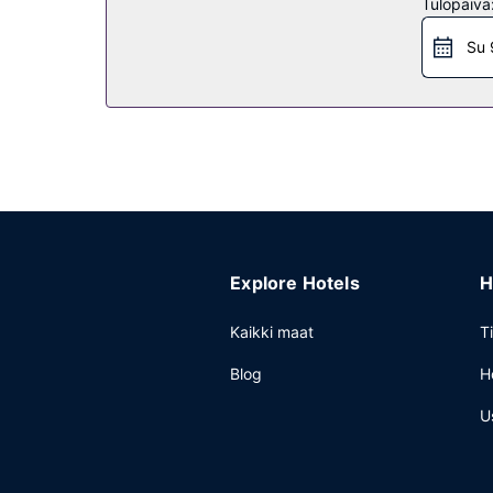
Tulopäivä
Ravintola
Su 
Le restaurant du Cèdre palvelee majoituspaikan 
päivittäin klo 9.00–11.00.
Muut mukavuudet
Käytössäsi on kuivapesula-/pesulapalvelut, kielita
Explore Hotels
H
Kaikki maat
T
Blog
H
U