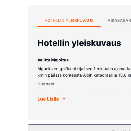
HOTELLIN YLEISKUVAUS
ASIAKASAR
Hotellin yleiskuvaus
Valittu Majoitus
Aiguelèzen golfklubi sijaitsee 1 minuutin ajomatk
km:n päässä kohteesta Albin katedraali ja 15,8
Huoneet
Tässä majoituspaikassa on 47 viihtyisää huonetta
Lue Lisää
langaton internetyhteys pitää sinut yhteydessä v
pyynnöstä.
Kiinteistön miellyttävyys
Hotellin tarjoamiin harrastuksiin/mukavuuksiin k
valvottu lastenhoito ja televisio yleisissä tiloissa.