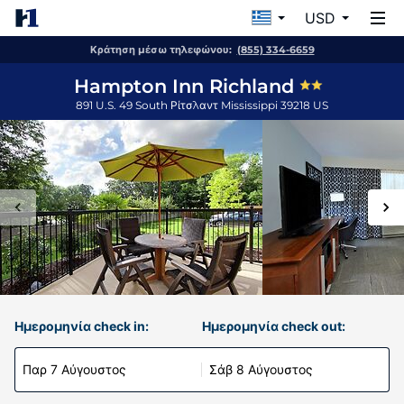
USD
Κράτηση μέσω τηλεφώνου:
(855) 334-6659
Hampton Inn Richland
891 U.S. 49 South
Ρίτσλαντ
Mississippi
39218
US
Ημερομηνία check in:
Ημερομηνία check out:
Παρ 7 Αύγουστος
Σάβ 8 Αύγουστος