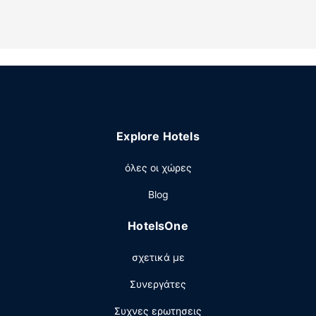
καθημερινές εφημερίδες. Παρέχεται επίσης οροφοκομία
καθημερινά.
Παροχές καταλύματος
Επωφεληθείτε από τις ψυχαγωγικές δυνατότητες που
προσφέρονται, όπως εξωτερική πισίνα και γυμναστήριο.
Σε αυτό το ξενοδοχείο θα βρείτε επίσης δωρεάν
ασύρματο ίντερνετ, αίθουσα συνεστιάσεων και
μηχάνημα αυτόματης πώλησης.
Explore Hotels
Εστιατόριο
όλες οι χώρες
Πάρτε κάτι να φάτε από το μπαρ με σνακ/ντελικατέσεν,
το οποίο εξυπηρετεί τους επισκέπτες σε αυτό το
Blog
κατάλυμα (Hampton Inn Richland). Σερβίρεται δωρεάν
πρωινό (σε μπουφέ) καθημερινά.
HotelsOne
Άλλες παροχές
σχετικά με
Στις σημαντικές παροχές περιλαμβάνονται ένα
επιχειρηματικό κέντρο, γρήγορο check-in και γρήγορο
Συνεργάτες
check-out. Στους χώρους μας θα βρείτε δωρεάν
στάθμευση χωρίς παρκαδόρο.
Συχνες ερωτησεις