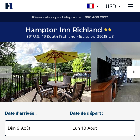
USD
Réservation par téléphone :
866 430 2692
Hampton Inn Richland
891 U.S. 49 South
Richland
Mississippi
39218
US
Date d'arrivée :
Date de départ :
Dim 9 Août
Lun 10 Août