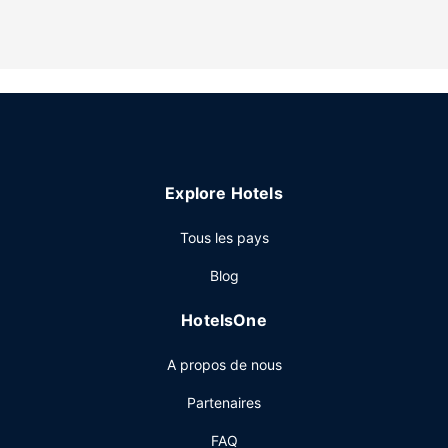
par l'hébergement comprennent un coffre-fort et des
journaux gratuits en semaine. Le service d'entretien est
assuré tous les jours.
Les services sur place
N'hésitez pas à profiter des nombreuses infrastructures de
loisirs à disposition et qui incluent notamment une piscine
extérieure et un centre de fitness. Cet hôtel propose
également l'accès Wi-Fi à Internet gratuit, une salle de
Explore Hotels
banquet et un distributeur automatique de boissons et
d'en-cas.
Tous les pays
Restaurant
Blog
Pour combler tous vos petits creux, Hampton Inn Richland
vous propose un snack bar/épicerie fine. Un petit déjeuner
HotelsOne
buffet gratuit est servi tous les jours.
Autres services
A propos de nous
Les équipements et services proposés incluent un centre
Partenaires
d'affaires, un service d'arrivée express et un service de
départ express. Un parking gratuit est disponible dans
FAQ