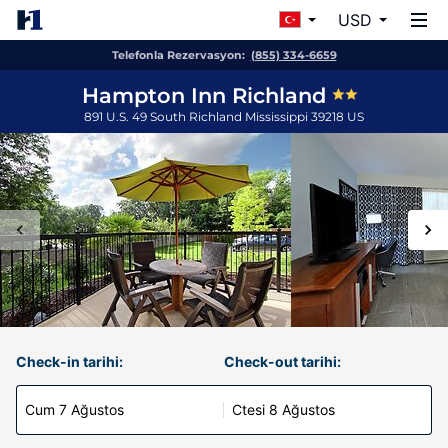
USD
Telefonla Rezervasyon:
(855) 334-6659
Hampton Inn Richland
891 U.S. 49 South
Richland
Mississippi
39218
US
Check-in tarihi:
Check-out tarihi:
Cum 7 Ağustos
Ctesi 8 Ağustos