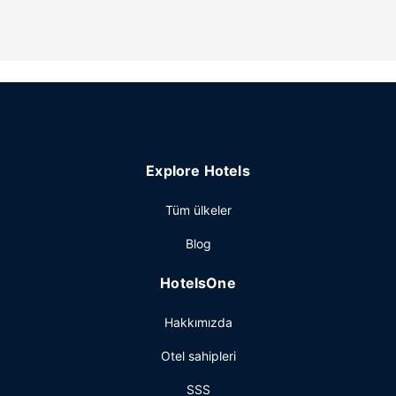
Otelin güzelliği
Misafirlerimizin iyi vakit geçirebilmesi ve dinlenebilmesi için
açık havuz ve spor salonu bulunmaktadır. Bu otelde ayrıca
ücretsiz kablosuz İnternet, banket salonu ve otomatik satış
makinesi sunulmaktadır.
Restoran
Hampton Inn Richland misafirlerine yemek servisi yapan
Explore Hotels
hafif yemek büfesi/şarküteri vardır. Misafirlerimize her gün
açık büfe servisi yapılmaktadır.
Tüm ülkeler
Diğer güzellikler
Blog
Misafirler için ofis, hızlı giriş ve hızlı çıkış mevcuttur.
Ücretsiz otopark vardır.
HotelsOne
Hakkımızda
Otel sahipleri
SSS