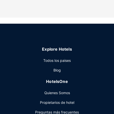
Servicios hotel
Aprovecha las instalaciones recreativas, que incluyen una
piscina al aire libre y gimnasio. Otros servicios de este
hotel incluyen conexión a Internet wifi gratis, un salón de
eventos y una máquina expendedora.
Restaurante
En Hampton Inn Richland tienes un bar-cafetería a tu
Explore Hotels
disposición. Todos los días se ofrece un desayuno bufé
gratuito.
Todos los paises
Otros servicios
Blog
Tendrás un centro de negocios, check-in exprés y check-
out exprés a tu disposición. Hay un aparcamiento sin
HotelsOne
asistencia gratuito disponible.
Quienes Somos
Propietarios de hotel
Preguntas más frecuentes