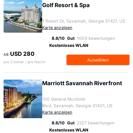
Golf Resort & Spa
1 Resort Dr, Savannah, Georgia 31421, US
Karte anzeigen
8.8/10
Gut
1009 bewertungen
Kostenloses WLAN
USD 280
AB
Auswählen
pro Zimmer / pro Nacht
Marriott Savannah Riverfront
100 General Mcintosh
Blvd, Savannah, Georgia 31401, US
Karte anzeigen
8.6/10
Gut
2227 bewertungen
Kostenloses WLAN