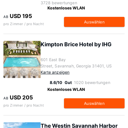
3728 bewertungen
Kostenloses WLAN
USD 195
AB
Auswählen
pro Zimmer / pro Nacht
Kimpton Brice Hotel by IHG
601 East Bay
Street, Savannah, Georgia 31401, US
Karte anzeigen
8.6/10
Gut
1020 bewertungen
Kostenloses WLAN
USD 205
AB
Auswählen
pro Zimmer / pro Nacht
The Westin Savannah Harbor