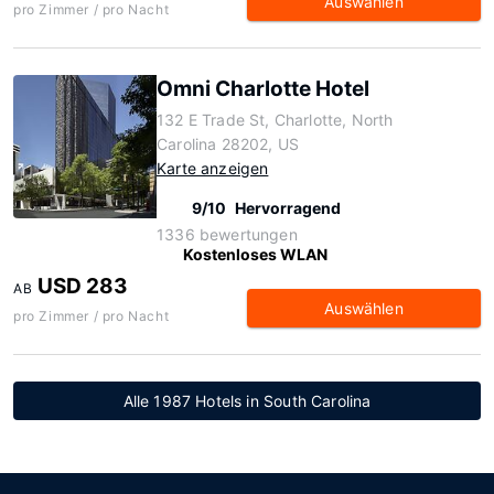
Auswählen
pro Zimmer / pro Nacht
Omni Charlotte Hotel
132 E Trade St, Charlotte, North
Carolina 28202, US
Karte anzeigen
9/10
Hervorragend
1336 bewertungen
Kostenloses WLAN
USD 283
AB
Auswählen
pro Zimmer / pro Nacht
Alle 1987 Hotels in South Carolina