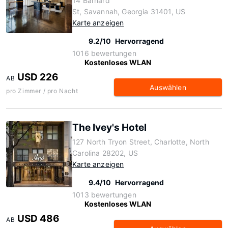
14 Barnard
St, Savannah, Georgia 31401, US
Karte anzeigen
9.2/10
Hervorragend
1016 bewertungen
Kostenloses WLAN
USD 226
AB
Auswählen
pro Zimmer / pro Nacht
The Ivey's Hotel
127 North Tryon Street, Charlotte, North
Carolina 28202, US
Karte anzeigen
9.4/10
Hervorragend
1013 bewertungen
Kostenloses WLAN
USD 486
AB