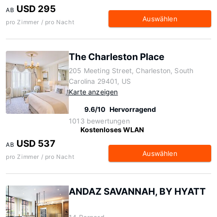
USD 295
AB
Auswählen
pro Zimmer / pro Nacht
The Charleston Place
205 Meeting Street, Charleston, South
Carolina 29401, US
Karte anzeigen
9.6/10
Hervorragend
1013 bewertungen
Kostenloses WLAN
USD 537
AB
Auswählen
pro Zimmer / pro Nacht
ANDAZ SAVANNAH, BY HYATT