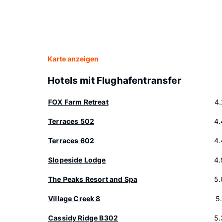
Karte anzeigen
Hotels mit Flughafentransfer
FOX Farm Retreat
4
Terraces 502
4.
Terraces 602
4.
Slopeside Lodge
4.
The Peaks Resort and Spa
5.
Village Creek 8
5
Cassidy Ridge B302
5.