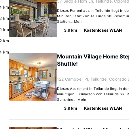
57 Saddle Horn Ln, Telluride, Color
.4 km
Dieses Ferienhaus in Telluride liegt in d
Minuten Fahrt von Telluride Ski Resort 
.2 km
Station...
Mehr
.0 km
3.9 km
Kostenloses WLAN
.2 km
4 km
Mountain Village Home Steps
Shuttle!
122 Campbell Pl, Telluride, Colorado
Dieses Apartment in Telluride liegt in de
minütigen Fußmarsch von Telluride Ski 
Sunshine...
Mehr
3.9 km
Kostenloses WLAN