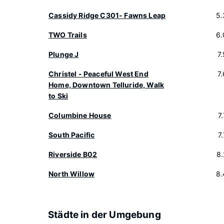
Cassidy Ridge C301- Fawns Leap
5.
TWO Trails
6.
Plunge J
7
Christel - Peaceful West End
7
Home, Downtown Telluride, Walk
to Ski
Columbine House
7
South Pacific
7
Riverside B02
8
North Willow
8.
Städte in der Umgebung