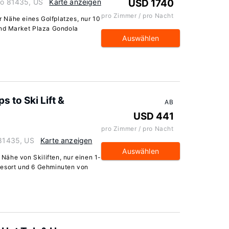
ado 81435, US
Karte anzeigen
USD 1740
pro Zimmer / pro Nacht
er Nähe eines Golfplatzes, nur 10
und Market Plaza Gondola
Auswählen
 to Ski Lift &
AB
USD 441
pro Zimmer / pro Nacht
 81435, US
Karte anzeigen
Auswählen
r Nähe von Skiliften, nur einen 1-
Resort und 6 Gehminuten von