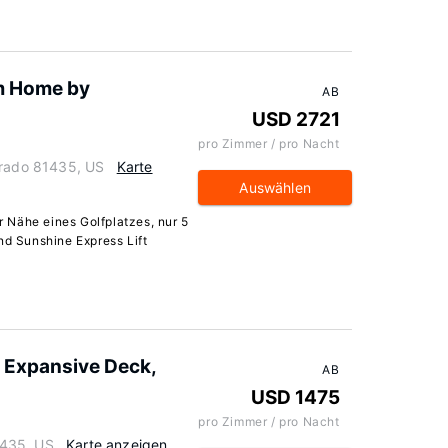
m Home by
AB
USD 2721
pro Zimmer / pro Nacht
orado 81435, US
Karte
Auswählen
er Nähe eines Golfplatzes, nur 5
nd Sunshine Express Lift
 Expansive Deck,
AB
USD 1475
pro Zimmer / pro Nacht
81435, US
Karte anzeigen