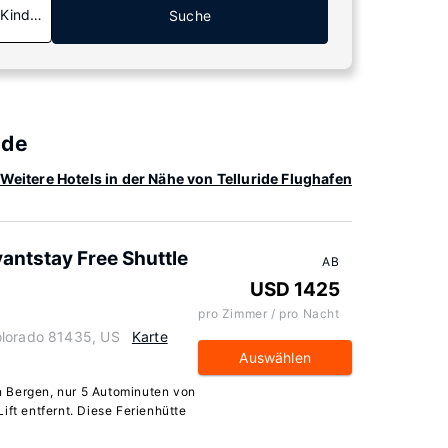
 Kinder
Suche
ide
Weitere Hotels in der Nähe von Telluride Flughafen
antstay Free Shuttle
AB
USD 1425
pro Zimmer / pro Nacht
olorado 81435, US
Karte
Auswählen
den Bergen, nur 5 Autominuten von
ift entfernt. Diese Ferienhütte