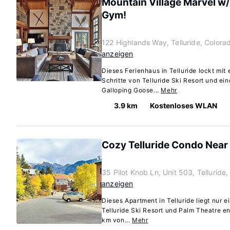
Mountain Village Marvel w
Gym!
122 Highlands Way, Telluride, Color
anzeigen
Dieses Ferienhaus in Telluride lockt mit
Schritte von Telluride Ski Resort und ei
Galloping Goose...
Mehr
3.9 km
Kostenloses WLAN
Cozy Telluride Condo Near 
35 Pilot Knob Ln, Unit 503, Tellurid
anzeigen
Dieses Apartment in Telluride liegt nur 
Telluride Ski Resort und Palm Theatre en
km von...
Mehr