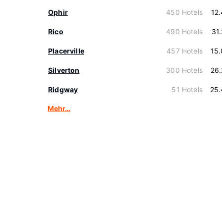
Ophir
450 Hotels
12
Rico
490 Hotels
31
Placerville
457 Hotels
15
Silverton
300 Hotels
26
Ridgway
51 Hotels
25.
Mehr…