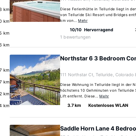
3 km
Diese Ferienhütte in Telluride liegt in d
von Telluride Ski Resort und Bridges entf
km von...
Mehr
0 km
10/10
Hervorragend
.5 km
1 bewertungen
.6 km
Northstar 6 3 Bedroom Co
.7 km
111 Northstar Ct, Telluride, Colorad
.7 km
Diese Wohnung in Telluride liegt in der 
höchstens 10 Gehminuten von Telluride 
.2 km
Lift entfernt. Diese...
Mehr
3.7 km
Kostenloses WLAN
4 km
Saddle Horn Lane 4 Bedr