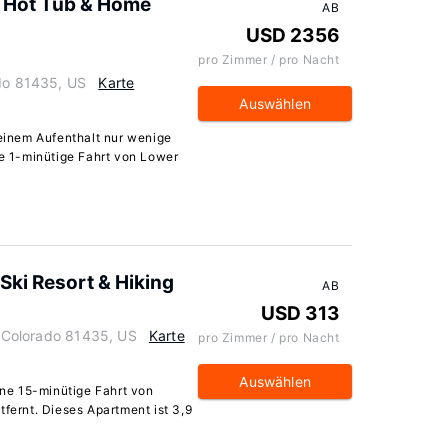
/ Hot Tub & Home
AB
USD 2356
pro Zimmer / pro Nacht
ado 81435, US
Karte
Auswählen
 einem Aufenthalt nur wenige
ne 1-minütige Fahrt von Lower
Ski Resort & Hiking
AB
USD 313
e, Colorado 81435, US
Karte
pro Zimmer / pro Nacht
Auswählen
eine 15-minütige Fahrt von
tfernt. Dieses Apartment ist 3,9