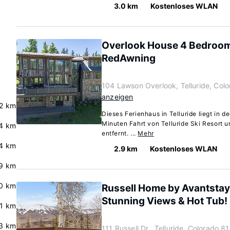
3.0 km
Kostenloses WLAN
Overlook House 4 Bedroo
RedAwning
104 Lawson Overlook, Telluride, Col
anzeigen
.2 km
Dieses Ferienhaus in Telluride liegt in d
Minuten Fahrt von Telluride Ski Resort u
4 km
entfernt. ...
Mehr
4 km
2.9 km
Kostenloses WLAN
9 km
0 km
Russell Home by Avantstay
Stunning Views & Hot Tub!
.1 km
3 km
111 Russell Dr., Telluride, Colorado 