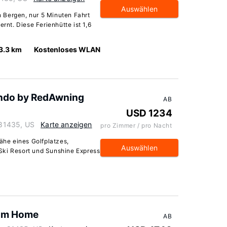
Auswählen
en Bergen, nur 5 Minuten Fahrt
ernt. Diese Ferienhütte ist 1,6
3.3 km
Kostenloses WLAN
ndo by RedAwning
AB
USD 1234
o 81435, US
Karte anzeigen
pro Zimmer / pro Nacht
Nähe eines Golfplatzes,
Auswählen
Ski Resort und Sunshine Express
oom Home
AB