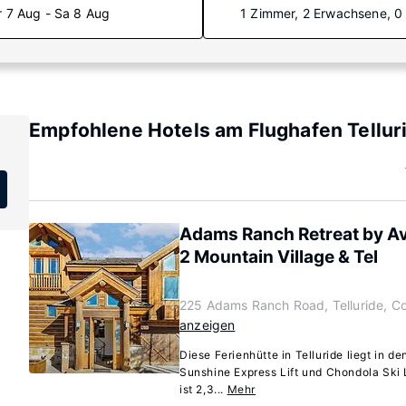
r 7 Aug - Sa 8 Aug
1 Zimmer, 2 Erwachsene, 0
Empfohlene Hotels am Flughafen Tellur
Adams Ranch Retreat by Av
2 Mountain Village & Tel
225 Adams Ranch Road, Telluride, C
anzeigen
Diese Ferienhütte in Telluride liegt in 
Sunshine Express Lift und Chondola Ski L
ist 2,3...
Mehr