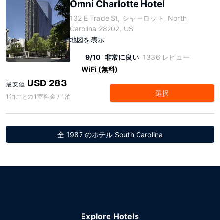
Omni Charlotte Hotel
132 E Trade St, シャーロット, North
Carolina 28202, US
地図を表示
9/10
非常に良い
1336 レビュー
WiFi (無料)
USD 283
最安値
選択
1泊ごとの1室料金 / 1泊
全 1987 のホテル South Carolina
Explore Hotels