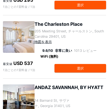
USD 295
最安値
選択
1泊ごとの1室料金 / 1泊
The Charleston Place
205 Meeting Street, チャールストン, South
Carolina 29401, US
地図を表示
9.6/10
非常に良い
1013 レビュー
WiFi (無料)
USD 537
最安値
選択
1泊ごとの1室料金 / 1泊
ANDAZ SAVANNAH, BY HYATT
14 Barnard St, サヴァ
ナ, Georgia 31401, US