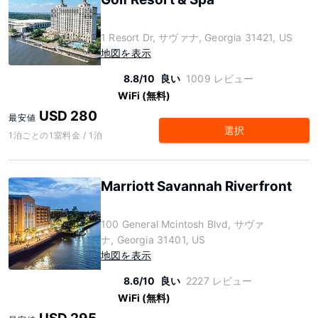
1 Resort Dr, サヴァナ, Georgia 31421, US
地図を表示
8.8/10
良い
1009 レビュー
WiFi (無料)
USD 280
最安値
選択
1泊ごとの1室料金 / 1泊
Marriott Savannah Riverfront
100 General Mcintosh Blvd, サヴァ
ナ, Georgia 31401, US
地図を表示
8.6/10
良い
2227 レビュー
WiFi (無料)