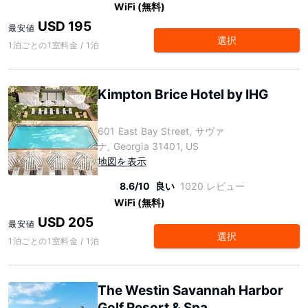
WiFi (無料)
USD 195
最安値
選択
1泊ごとの1室料金 / 1泊
Kimpton Brice Hotel by IHG
601 East Bay Street, サヴァ
ナ, Georgia 31401, US
地図を表示
8.6/10
良い
1020 レビュー
WiFi (無料)
USD 205
最安値
選択
1泊ごとの1室料金 / 1泊
The Westin Savannah Harbor
Golf Resort & Spa