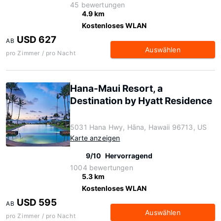
45 bewertungen
4.9 km
Kostenloses WLAN
USD 627
AB
Auswählen
pro Zimmer / pro Nacht
Hana-Maui Resort, a
Destination by Hyatt Residence
5031 Hana Hwy, Hāna, Hawaii 96713, US
Karte anzeigen
9/10
Hervorragend
1004 bewertungen
5.3 km
Kostenloses WLAN
USD 595
AB
Auswählen
pro Zimmer / pro Nacht