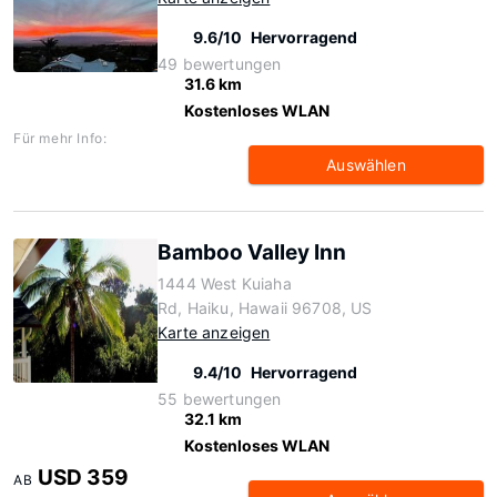
9.6/10
Hervorragend
49 bewertungen
31.6 km
Kostenloses WLAN
Für mehr Info:
Auswählen
Bamboo Valley Inn
1444 West Kuiaha
Rd, Haiku, Hawaii 96708, US
Karte anzeigen
9.4/10
Hervorragend
55 bewertungen
32.1 km
Kostenloses WLAN
USD 359
AB