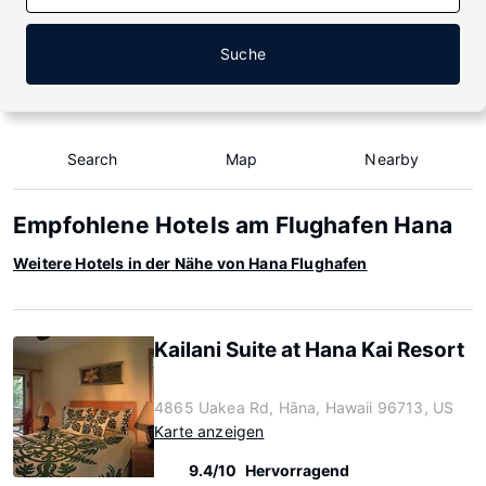
Suche
Search
Map
Nearby
Empfohlene Hotels am Flughafen Hana
Weitere Hotels in der Nähe von Hana Flughafen
Kailani Suite at Hana Kai Resort
4865 Uakea Rd, Hāna, Hawaii 96713, US
Karte anzeigen
9.4/10
Hervorragend