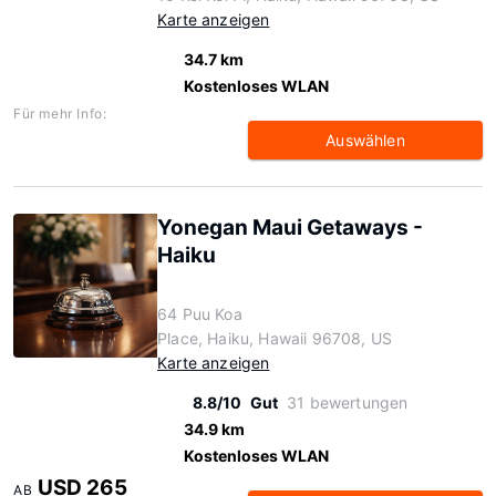
Karte anzeigen
34.7 km
Kostenloses WLAN
Für mehr Info:
Auswählen
Yonegan Maui Getaways -
Haiku
64 Puu Koa
Place, Haiku, Hawaii 96708, US
Karte anzeigen
8.8/10
Gut
31 bewertungen
34.9 km
Kostenloses WLAN
USD 265
AB