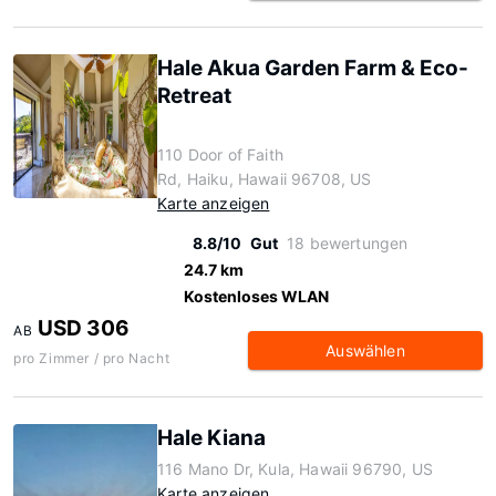
Hale Akua Garden Farm & Eco-
Retreat
110 Door of Faith
Rd, Haiku, Hawaii 96708, US
Karte anzeigen
8.8/10
Gut
18 bewertungen
24.7 km
Kostenloses WLAN
USD 306
AB
Auswählen
pro Zimmer / pro Nacht
Hale Kiana
116 Mano Dr, Kula, Hawaii 96790, US
Karte anzeigen