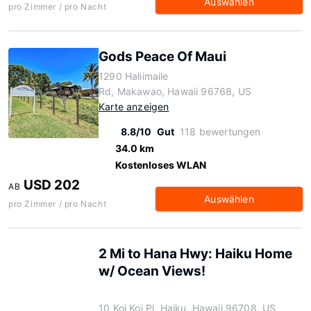
Auswählen
pro Zimmer / pro Nacht
Gods Peace Of Maui
1290 Haliimaile
Rd, Makawao, Hawaii 96768, US
Karte anzeigen
8.8/10
Gut
118 bewertungen
34.0 km
Kostenloses WLAN
USD 202
AB
Auswählen
pro Zimmer / pro Nacht
2 Mi to Hana Hwy: Haiku Home
w/ Ocean Views!
10 Koi Koi Pl, Haiku, Hawaii 96708, US