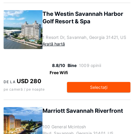
The Westin Savannah Harbor
Golf Resort & Spa
1 Resort Dr, Savannah, Georgia 31421, US
Arată hartă
8.8/10
Bine
1009 opinii
Free Wifi
USD 280
DE LA
Selectaţi
pe cameră / pe noapte
Marriott Savannah Riverfront
100 General Mcintosh
Blvd, Savannah, Georgia 31401, US