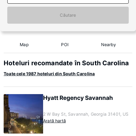
Căutare
Map
POI
Nearby
Hoteluri recomandate în South Carolina
Toate cele 1987 hoteluri din South Carolina
Hyatt Regency Savannah
2 W Bay St, Savannah, Georgia 31401, US
Arată hartă