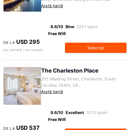
Arată hartă
8.6/10
Bine
2227 opinii
Free Wifi
USD 295
DE LA
Selectaţi
pe cameră / pe noapte
The Charleston Place
205 Meeting Street, Charleston, South
Carolina 29401, US
Arată hartă
9.6/10
Excellent
1013 opinii
Free Wifi
USD 537
DE LA