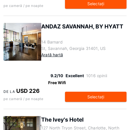
Selectaţi
pe cameră / pe noapte
ANDAZ SAVANNAH, BY HYATT
14 Barnard
St, Savannah, Georgia 31401, US
Arată hartă
9.2/10
Excellent
1016 opinii
Free Wifi
USD 226
DE LA
Selectaţi
pe cameră / pe noapte
The Ivey's Hotel
127 North Tryon Street, Charlotte, North