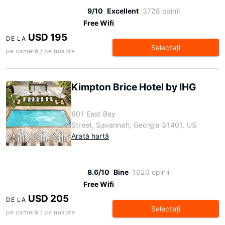
9/10
Excellent
3728 opinii
Free Wifi
USD 195
DE LA
Selectaţi
pe cameră / pe noapte
Kimpton Brice Hotel by IHG
601 East Bay
Street, Savannah, Georgia 31401, US
Arată hartă
8.6/10
Bine
1020 opinii
Free Wifi
USD 205
DE LA
Selectaţi
pe cameră / pe noapte