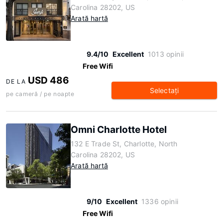
Carolina 28202, US
Arată hartă
9.4/10
Excellent
1013 opinii
Free Wifi
USD 486
DE LA
Selectaţi
pe cameră / pe noapte
Omni Charlotte Hotel
132 E Trade St, Charlotte, North
Carolina 28202, US
Arată hartă
9/10
Excellent
1336 opinii
Free Wifi