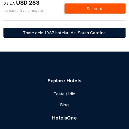
USD 283
DE LA
Selectaţi
pe cameră / pe noapte
Toate cele 1987 hoteluri din South Carolina
Explore Hotels
Toate ţările
Blog
HotelsOne