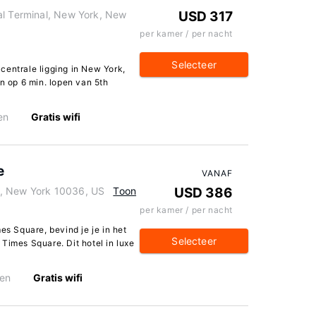
al Terminal, New York, New
USD 317
per kamer / per nacht
Selecteer
centrale ligging in New York,
en op 6 min. lopen van 5th
en
Gratis wifi
e
VANAF
k, New York 10036, US
Toon
USD 386
per kamer / per nacht
es Square, bevind je je in het
Selecteer
Times Square. Dit hotel in luxe
en
Gratis wifi