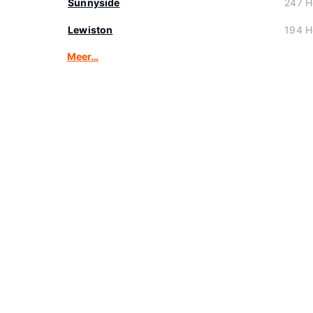
Sunnyside
247 H
Lewiston
194 H
Meer…