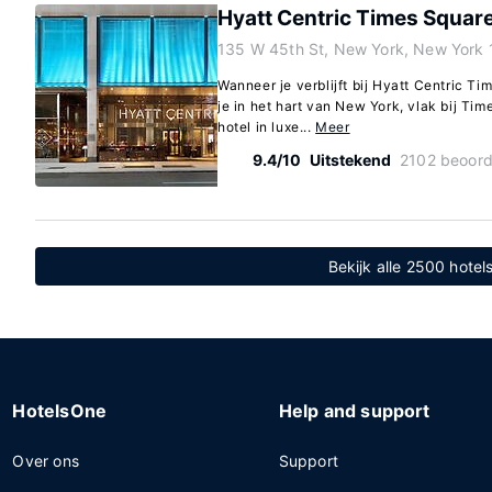
Hyatt Centric Times Squar
135 W 45th St, New York, New York
Wanneer je verblijft bij Hyatt Centric T
je in het hart van New York, vlak bij Ti
hotel in luxe...
Meer
9.4/10
Uitstekend
2102 beoord
Bekijk alle 2500 hotel
HotelsOne
Help and support
Over ons
Support