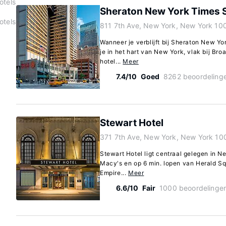
otels
Sheraton New York Times 
otels
811 7th Ave, New York, New York 10
Wanneer je verblijft bij Sheraton New Yo
je in het hart van New York, vlak bij B
hotel...
Meer
7.4/10
Goed
8262 beoordeling
Stewart Hotel
371 7th Ave, New York, New York 10
Stewart Hotel ligt centraal gelegen in N
Macy's en op 6 min. lopen van Herald Squ
Empire...
Meer
6.6/10
Fair
1000 beoordelinge