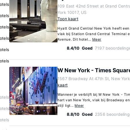
otels
109 East 42nd Street at Grand Centr
York 10017, US
otels
Toon kaart
otels
Hyatt Grand Central New York heeft een 
vlak bij Station Grand Central Terminal 
otels
Avenue. Dit hotel...
Meer
8.4/10
Goed
7197 beoordeling
otels
otels
W New York - Times Squar
1567 Broadway At 47th St, New Yor
kaart
Wanneer je verblijft bij W New York - Tim
otels
hart van New York, vlak bij Broadway en 
stijl ligt...
Meer
otels
8.8/10
Goed
2356 beoordeling
otels