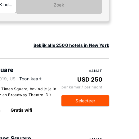
 Kinderen
Zoek
Bekijk alle 2500 hotels in New York
quare
VANAF
019, US
Toon kaart
USD 250
per kamer / per nacht
 Times Square, bevind je je in
y en Broadway Theatre. Dit
Selecteer
n
Gratis wifi
mes Square