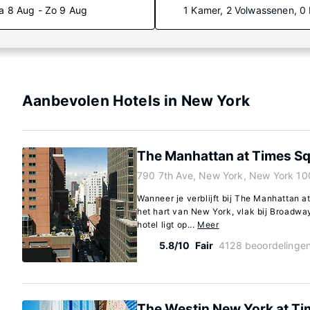
a 8 Aug - Zo 9 Aug
1 Kamer, 2 Volwassenen, 0
Aanbevolen Hotels in New York
The Manhattan at Times S
790 7th Ave, New York, New York 10
Wanneer je verblijft bij The Manhattan at
het hart van New York, vlak bij Broadwa
hotel ligt op...
Meer
5.8/10
Fair
4128 beoordelinge
The Westin New York at Ti