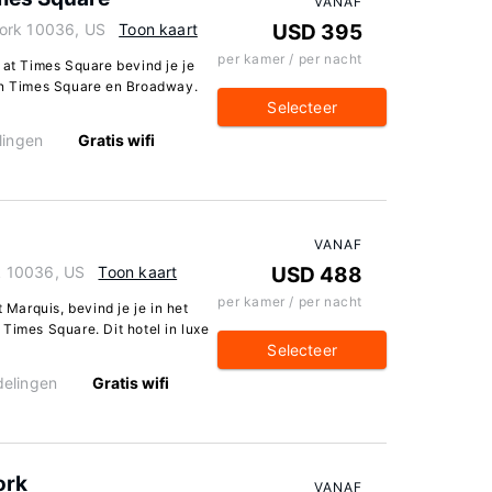
VANAF
York 10036, US
Toon kaart
USD 395
per kamer / per nacht
 at Times Square bevind je je
van Times Square en Broadway.
Selecteer
lingen
Gratis wifi
VANAF
k 10036, US
Toon kaart
USD 488
per kamer / per nacht
 Marquis, bevind je je in het
Times Square. Dit hotel in luxe
Selecteer
elingen
Gratis wifi
ork
VANAF