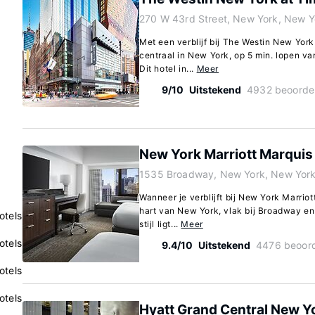
270 W 43rd Street, New York, New 
Met een verblijf bij The Westin New York
centraal in New York, op 5 min. lopen 
Dit hotel in...
Meer
9/10
Uitstekend
4932 beoorde
New York Marriott Marquis
1535 Broadway, New York, New Yor
Wanneer je verblijft bij New York Marriott
hart van New York, vlak bij Broadway en 
otels
stijl ligt...
Meer
otels
9.4/10
Uitstekend
4476 beoord
otels
otels
Hyatt Grand Central New Y