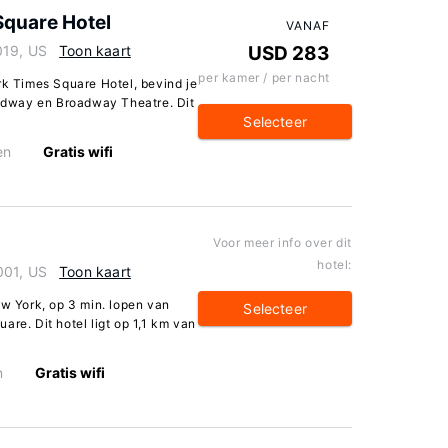
Square Hotel
VANAF
019, US
Toon kaart
USD 283
per kamer / per nacht
rk Times Square Hotel, bevind je
roadway en Broadway Theatre. Dit
Selecteer
en
Gratis wifi
Voor meer info over dit
hotel:
001, US
Toon kaart
ew York, op 3 min. lopen van
Selecteer
are. Dit hotel ligt op 1,1 km van
n
Gratis wifi