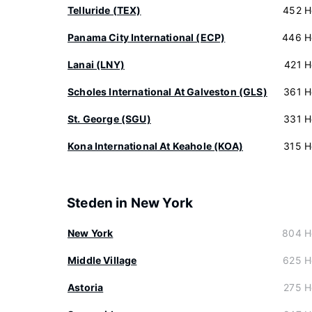
Telluride (TEX)
452 H
Panama City International (ECP)
446 H
Lanai (LNY)
421 H
Scholes International At Galveston (GLS)
361 H
St. George (SGU)
331 H
Kona International At Keahole (KOA)
315 H
Steden in New York
New York
804 H
Middle Village
625 H
Astoria
275 H