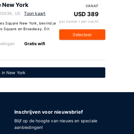
e New York
VANAF
 10036, US
Toon kaart
USD 389
per kamer / per nacht
imes Square New York, bevind je
mes Square en Broadway. Dit
Selecteer
elingen
Gratis wifi
s in New York
Inschrijven voor nieuwsbrief
Blijf op de hoogte van nieuws en speciale
aanbiedingen!