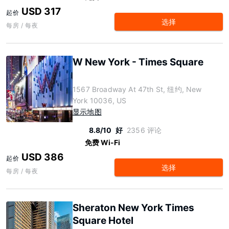
USD 317
起价
选择
每房 / 每夜
W New York - Times Square
1567 Broadway At 47th St, 纽约, New
York 10036, US
显示地图
8.8/10
好
2356 评论
免费 Wi-Fi
USD 386
起价
选择
每房 / 每夜
Sheraton New York Times
Square Hotel