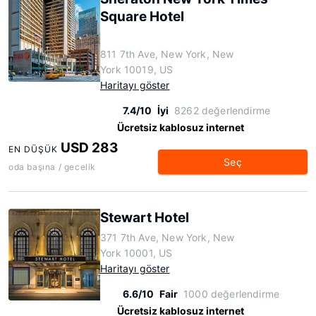
Square Hotel
811 7th Ave, New York, New
York 10019, US
Haritayı göster
7.4/10
İyi
8262 değerlendirme
Ücretsiz kablosuz internet
USD 283
EN DÜŞÜK
Seç
oda başına / gecelik
Stewart Hotel
371 7th Ave, New York, New
York 10001, US
Haritayı göster
6.6/10
Fair
1000 değerlendirme
Ücretsiz kablosuz internet