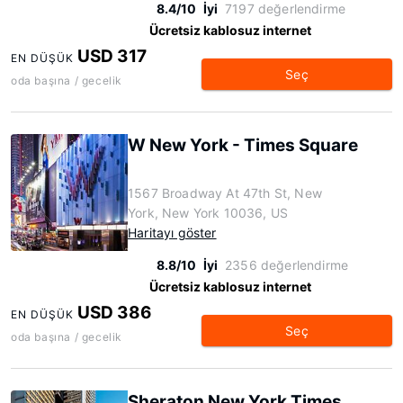
8.4/10
İyi
7197 değerlendirme
Ücretsiz kablosuz internet
USD 317
EN DÜŞÜK
Seç
oda başına / gecelik
W New York - Times Square
1567 Broadway At 47th St, New
York, New York 10036, US
Haritayı göster
8.8/10
İyi
2356 değerlendirme
Ücretsiz kablosuz internet
USD 386
EN DÜŞÜK
Seç
oda başına / gecelik
Sheraton New York Times