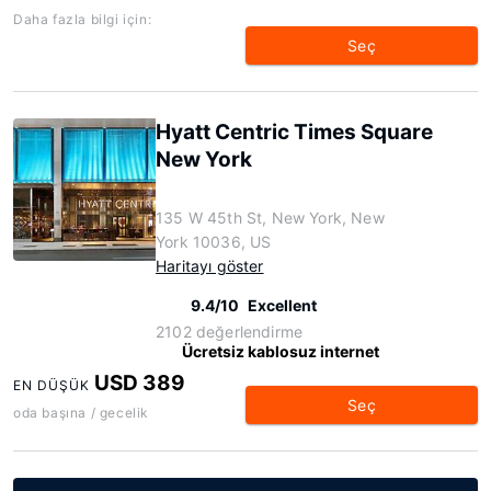
Daha fazla bilgi için:
Seç
Hyatt Centric Times Square
New York
135 W 45th St, New York, New
York 10036, US
Haritayı göster
9.4/10
Excellent
2102 değerlendirme
Ücretsiz kablosuz internet
USD 389
EN DÜŞÜK
Seç
oda başına / gecelik