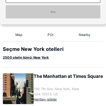
Ara
Map
POI
Nearby
Seçme New York otelleri
2500 otelin tümü: New York
The Manhattan at Times Square
790 7th Ave, New York, New
York 10019, US
Haritayı göster