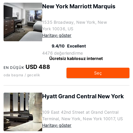
New York Marriott Marquis
1535 Broadway, New York, New
York 10036, US
Haritayı göster
9.4/10
Excellent
4476 değerlendirme
Ücretsiz kablosuz internet
USD 488
EN DÜŞÜK
Seç
oda başına / gecelik
Hyatt Grand Central New York
109 East 42nd Street at Grand Central
Terminal, New York, New York 10017, US
Haritayı göster