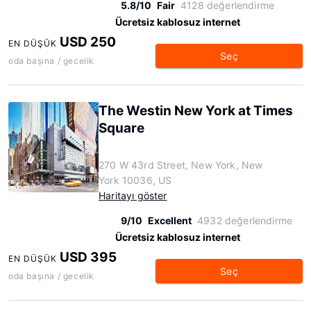
5.8/10
Fair
4128 değerlendirme
Ücretsiz kablosuz internet
USD 250
EN DÜŞÜK
Seç
oda başına / gecelik
The Westin New York at Times
Square
270 W 43rd Street, New York, New
York 10036, US
Haritayı göster
9/10
Excellent
4932 değerlendirme
Ücretsiz kablosuz internet
USD 395
EN DÜŞÜK
Seç
oda başına / gecelik