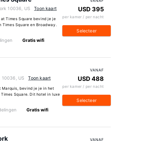
VANAF
York 10036, US
Toon kaart
USD 395
per kamer / per nacht
 at Times Square bevind je je
van Times Square en Broadway.
Selecteer
lingen
Gratis wifi
VANAF
k 10036, US
Toon kaart
USD 488
per kamer / per nacht
 Marquis, bevind je je in het
Times Square. Dit hotel in luxe
Selecteer
elingen
Gratis wifi
ork
VANAF