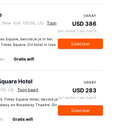
e
VANAF
k, New York 10036, US
Toon
USD 386
per kamer / per nacht
es Square, bevind je je in het
Selecteer
Times Square. Dit hotel in luxe
en
Gratis wifi
Square Hotel
VANAF
019, US
Toon kaart
USD 283
per kamer / per nacht
rk Times Square Hotel, bevind je
roadway en Broadway Theatre. Dit
Selecteer
en
Gratis wifi