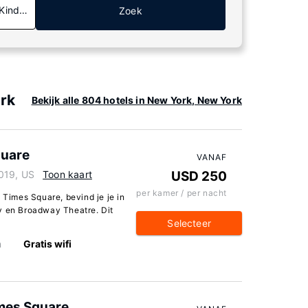
 Kinderen
Zoek
ork
Bekijk alle 804 hotels in New York, New York
quare
VANAF
019, US
Toon kaart
USD 250
per kamer / per nacht
 Times Square, bevind je je in
y en Broadway Theatre. Dit
Selecteer
n
Gratis wifi
mes Square