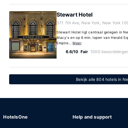
Stewart Hotel
371 7th Ave, New York, New York 10
Stewart Hotel ligt centraal gelegen in N
Macy's en op 6 min. lopen van Herald Squ
Empire...
Meer
6.6/10
Fair
1000 beoordelinge
Bekijk alle 804 hotels in 
HotelsOne
Help and support