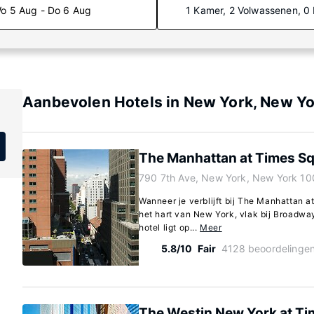
o 5 Aug - Do 6 Aug
1 Kamer, 2 Volwassenen, 0
Aanbevolen Hotels in New York, New Y
The Manhattan at Times S
790 7th Ave, New York, New York 10
Wanneer je verblijft bij The Manhattan at
het hart van New York, vlak bij Broadwa
hotel ligt op...
Meer
5.8/10
Fair
4128 beoordelinge
The Westin New York at Ti