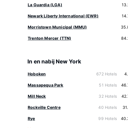
La Guardia (LGA)
13
Newark Liberty International (EWR)
14
Morristown Municipal (MMU)
35.
Trenton Mercer (TTN)
84.
In en nabij New York
Hoboken
672 Hotels
4
Massapequa Park
51 Hotels
46.
Mill Neck
32 Hotels
42
Rockville Centre
40 Hotels
31
Rye
99 Hotels
40.