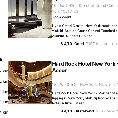
109 East 42nd Street at Grand Centr
York 10017, US
Toon kaart
Hyatt Grand Central New York heeft een 
vlak bij Station Grand Central Terminal 
Avenue. Dit hotel...
Meer
8.4/10
Goed
7197 beoordeling
k
Hard Rock Hotel New York -
Accor
.7 km
.2 km
159 W 48th St, New York, New York
4 km
Hard Rock Hotel New York - Partner of A
ligging in New York, vlak bij Rockefelle
.0 km
hotel in luxe...
Meer
9.4/10
Uitstekend
5697 beoord
4 km