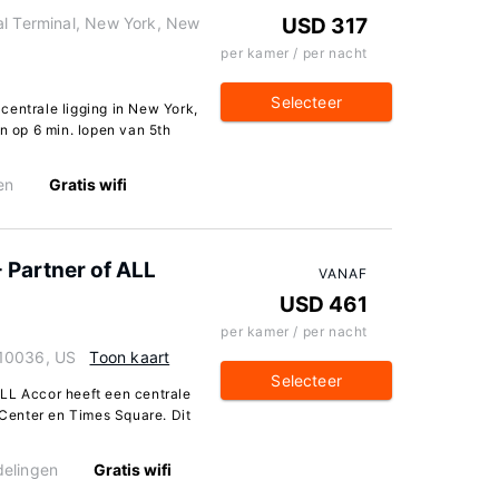
al Terminal, New York, New
USD 317
per kamer / per nacht
Selecteer
centrale ligging in New York,
en op 6 min. lopen van 5th
en
Gratis wifi
 Partner of ALL
VANAF
USD 461
per kamer / per nacht
 10036, US
Toon kaart
Selecteer
LL Accor heeft een centrale
r Center en Times Square. Dit
elingen
Gratis wifi