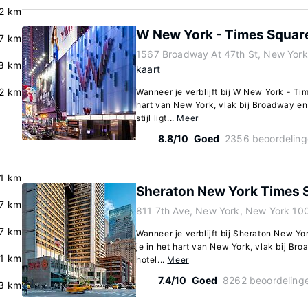
.2 km
W New York - Times Squar
.7 km
1567 Broadway At 47th St, New Yor
8 km
kaart
2 km
Wanneer je verblijft bij W New York - Tim
hart van New York, vlak bij Broadway en 
stijl ligt...
Meer
8.8/10
Goed
2356 beoordeling
.1 km
Sheraton New York Times 
7 km
811 7th Ave, New York, New York 10
.7 km
Wanneer je verblijft bij Sheraton New Yo
je in het hart van New York, vlak bij B
.1 km
hotel...
Meer
7.4/10
Goed
8262 beoordeling
3 km