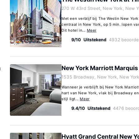
270 W 43rd Street, New York, New 
Met een verblijf bij The Westin New York
centraal in New York, op 5 min. lopen 
Dit hotel in...
Meer
9/10
Uitstekend
4932 beoorde
New York Marriott Marquis
n
1535 Broadway, New York, New Yor
Wanneer je verblijft bij New York Marriott
hart van New York, vlak bij Broadway en 
stijl ligt...
Meer
9.4/10
Uitstekend
4476 beoord
Hyatt Grand Central New Y