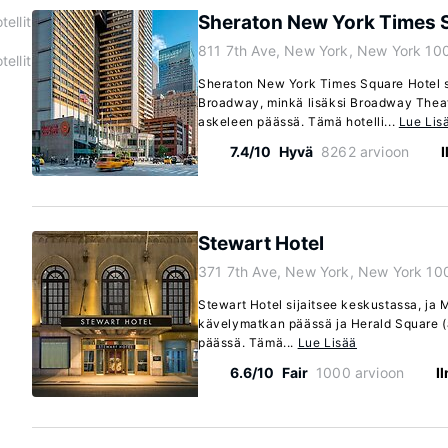
Sheraton New York Times 
ellit
811 7th Ave, New York, New York 10
ellit
Sheraton New York Times Square Hotel si
Broadway, minkä lisäksi Broadway Theat
askeleen päässä. Tämä hotelli...
Lue Lis
7.4/10
Hyvä
8262 arvioon
Stewart Hotel
371 7th Ave, New York, New York 10
Stewart Hotel sijaitsee keskustassa, ja 
kävelymatkan päässä ja Herald Square (
päässä. Tämä...
Lue Lisää
6.6/10
Fair
1000 arvioon
I