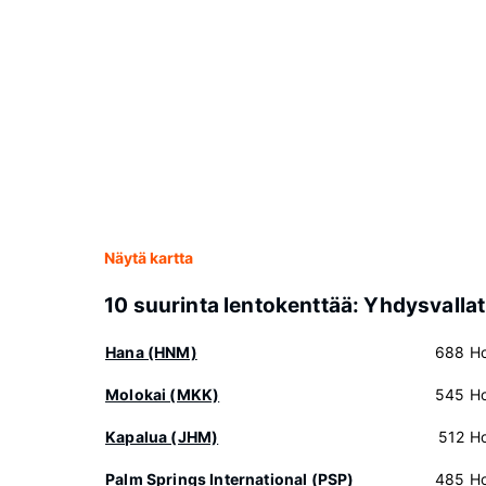
Näytä kartta
10 suurinta lentokenttää: Yhdysvallat
Hana (HNM)
688 Hot
Molokai (MKK)
545 Hot
Kapalua (JHM)
512 Hot
Palm Springs International (PSP)
485 Hot