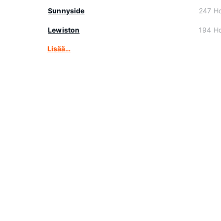
Sunnyside
247 Hot
Lewiston
194 Hot
Lisää…