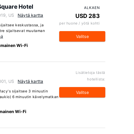
Square Hotel
ALKAEN
019, US
Näytä kartta
USD 283
per huone / yötä kohti
jaitsee keskustassa, ja
re sijaitsevat muutaman
Valitse
ää
Ilmainen Wi-Fi
Lisätietoja tästä
hotellista:
001, US
Näytä kartta
Macy's sijaitsee 3 minuutin
Valitse
aukio) 6 minuutin kävelymatkan
lmainen Wi-Fi