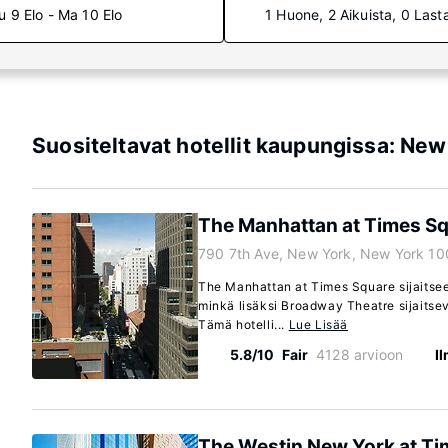
u 9 Elo - Ma 10 Elo
1 Huone, 2 Aikuista, 0 Last
Suositeltavat hotellit kaupungissa: New
The Manhattan at Times S
790 7th Ave, New York, New York 10
The Manhattan at Times Square sijaitse
minkä lisäksi Broadway Theatre sijaits
Tämä hotelli...
Lue Lisää
5.8/10
Fair
4128 arvioon
I
The Westin New York at Ti