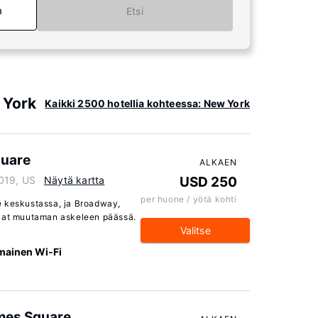
a
Etsi
 York
Kaikki 2500 hotellia kohteessa: New York
quare
ALKAEN
019, US
Näytä kartta
USD 250
per huone / yötä kohti
e keskustassa, ja Broadway,
evat muutaman askeleen päässä.
Valitse
lmainen Wi-Fi
mes Square