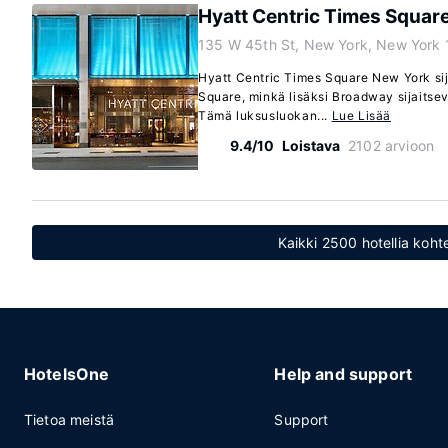
Hyatt Centric Times Squar
135 W 45th St, New York, New York
Hyatt Centric Times Square New York sij
Square, minkä lisäksi Broadway sijaits
Tämä luksusluokan...
Lue Lisää
9.4/10
Loistava
2102 arvioon
Kaikki 2500 hotellia koh
HotelsOne
Help and support
Tietoa meistä
Support