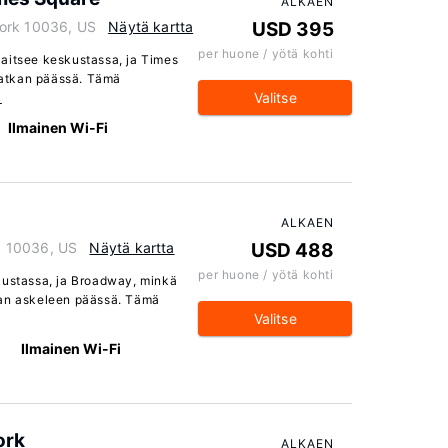
ALKAEN
York 10036, US
Näytä kartta
USD 395
per huone / yötä kohti
aitsee keskustassa, ja Times
atkan päässä. Tämä
Valitse
ä
Ilmainen Wi-Fi
ALKAEN
k 10036, US
Näytä kartta
USD 488
per huone / yötä kohti
kustassa, ja Broadway, minkä
man askeleen päässä. Tämä
Valitse
Ilmainen Wi-Fi
ork
ALKAEN