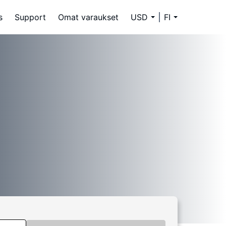
s
Support
Omat varaukset
USD
FI