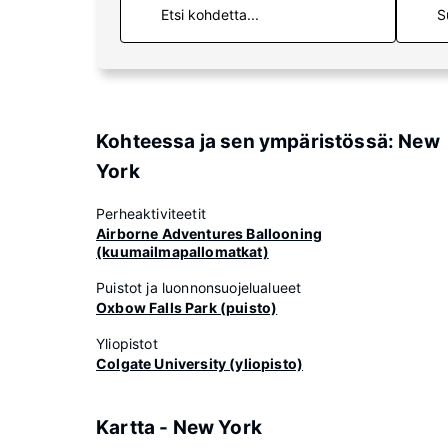
S
Kohteessa ja sen ympäristössä: New
York
Perheaktiviteetit
Airborne Adventures Ballooning
(kuumailmapallomatkat)
Puistot ja luonnonsuojelualueet
Oxbow Falls Park (puisto)
Yliopistot
Colgate University (yliopisto)
Kartta - New York