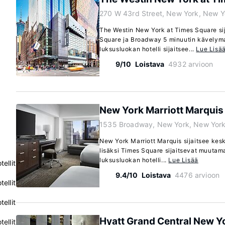
270 W 43rd Street, New York, New 
The Westin New York at Times Square sij
Square ja Broadway 5 minuutin kävelym
luksusluokan hotelli sijaitsee...
Lue Lisä
9/10
Loistava
4932 arvioon
New York Marriott Marquis
1535 Broadway, New York, New Yor
New York Marriott Marquis sijaitsee kes
lisäksi Times Square sijaitsevat muuta
luksusluokan hotelli...
Lue Lisää
ellit
9.4/10
Loistava
4476 arvioon
ellit
ellit
Hyatt Grand Central New Y
ellit