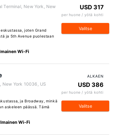
al Terminal, New York, New
USD 317
per huone / yötä kohti
Valitse
keskustassa, joten Grand
stä ja 5th Avenue puolestaan
Ilmainen Wi-Fi
e
ALKAEN
k, New York 10036, US
USD 386
per huone / yötä kohti
skustassa, ja Broadway, minkä
Valitse
man askeleen päässä. Tämä
Ilmainen Wi-Fi