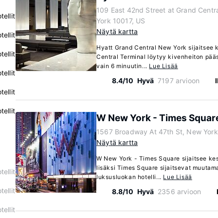
109 East 42nd Street at Grand Centr
ellit
York 10017, US
Näytä kartta
ellit
Hyatt Grand Central New York sijaitsee 
ellit
Central Terminal löytyy kivenheiton pää
vain 6 minuutin...
Lue Lisää
ellit
8.4/10
Hyvä
7197 arvioon
ellit
ellit
W New York - Times Squar
1567 Broadway At 47th St, New Yor
Näytä kartta
W New York - Times Square sijaitsee ke
lisäksi Times Square sijaitsevat muuta
ellit
luksusluokan hotelli...
Lue Lisää
ellit
8.8/10
Hyvä
2356 arvioon
ellit