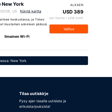
e New York
ALKAEN
 10036, US
Näytä kartta
USD 389
per huone / yötä kohti
aitsee keskustassa, ja Times
evat muutaman askeleen päässä.
Valitse
Ilmainen Wi-Fi
teessa: New York
Tilaa uutiskirje
Pysy ajan tasalla uutisista ja
erikoistarjouksista!