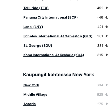
Telluride (TEX)
452 Hot
Panama City International (ECP)
446 Hot
Lanai (LNY)
421 Hot
Scholes International At Galveston (GLS)
361 Hot
St. George (SGU)
331 Hot
Kona International At Keahole (KOA)
315 Hot
Kaupungit kohteessa New York
New York
804 Hot
Middle Village
625 Hot
Astoria
275 Hot