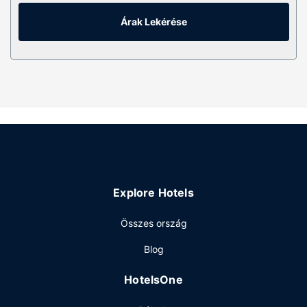
vasaló/vasalódeszka, valamint takarítás naponta.
Árak Lekérése
Egyéb felszereltség
A szálláshelyen vegytisztítási/ruhatisztítási szolgáltatások
és 24 órában nyitva tartó recepció is igénybe vehető.
Explore Hotels
Összes ország
Blog
HotelsOne