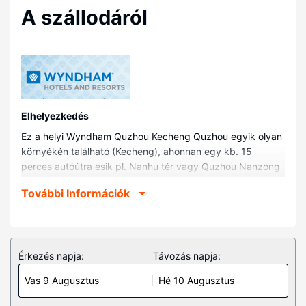
A szállodáról
Elhelyezkedés
Ez a helyi Wyndham Quzhou Kecheng Quzhou egyik olyan
környékén található (Kecheng), ahonnan egy kb. 15
perces autóútra esik pl. Nanhu tér vagy Quzhou Nanzong
Konfuciánus Templom. Ez a helyi hotel kb. 9,2 km-re
További Információk
található Fushan park, ill. 9,4 km-re Quzhoui Múzeum
helyszíneitől.
Szobák
A légkondicionált szobák egyikében igazán otthon
Érkezés napja:
Távozás napja:
érezheti majd magát. A fürdőszobák mindegyikében van
Vas 9 Augusztus
Hé 10 Augusztus
ingyenes piperecikkek és hajszárító is. A kényelmi
felszerelések és szolgáltatások közé tartozik