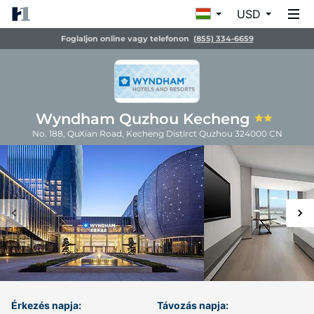
USD
Foglaljon online vagy telefonon
(855) 334-6659
Wyndham Quzhou Kecheng
No. 188, QuXian Road, Kecheng Distirct
Quzhou
324000
CN
Érkezés napja:
Távozás napja: