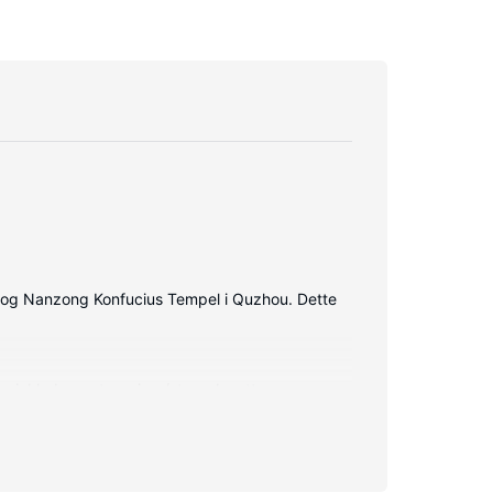
 og Nanzong Konfucius Tempel i Quzhou. Dette
eter inkluderer strygejern/strygebrætter og