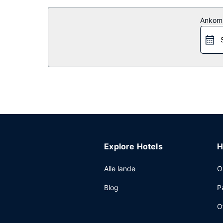
Ankom
Explore Hotels
H
Alle lande
O
Blog
P
O