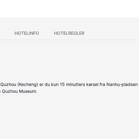
HOTELINFO
HOTELREGLER
uzhou (Kecheng) er du kun 15 minutters kørsel fra Nanhu-pladsen
fra Quzhou Museum.
relser. Badeværelserne har gratis toiletartikler og hårtørrer. Facilit
askeservice og en døgnåben reception.