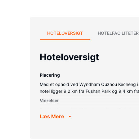
HOTELOVERSIGT
HOTELFACILITETER
Hoteloversigt
Placering
Med et ophold ved Wyndham Quzhou Kecheng i Q
hotel ligger 9,2 km fra Fushan Park og 9,4 km 
Værelser
Føl dig hjemme i et af de aircondition-afkølede væ
Læs Mere
rengøring udføres dagligt.
Andre faciliteter
Gæsterne har blandt andet adgang til renseri/v