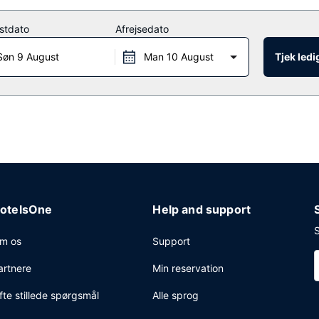
stdato
Afrejsedato
Søn 9 August
Man 10 August
Tjek led
otelsOne
Help and support
S
m os
Support
artnere
Min reservation
fte stillede spørgsmål
Alle sprog