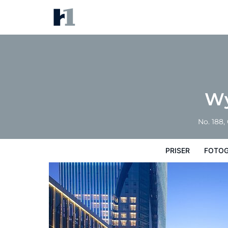
Wyndham Quzhou Kecheng
Priser
Fotografier
Kort
Hotelfacilite
Wy
No. 188,
PRISER
FOTOG