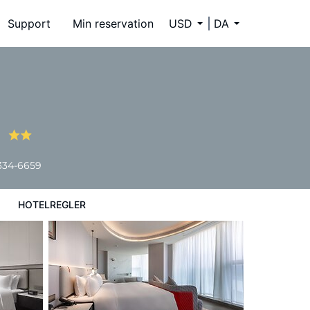
Support
Min reservation
USD
DA
g
 334-6659
HOTELREGLER