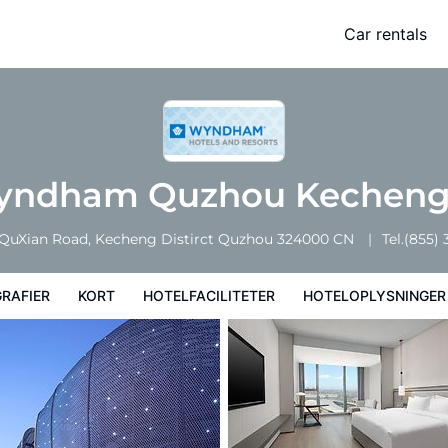
Car rentals
ter
Hoteloplysninger
Hotelregler
ndham Quzhou Kechen
 QuXian Road, Kecheng Distirct
Quzhou
324000
CN
Tel.
(855)
RAFIER
KORT
HOTELFACILITETER
HOTELOPLYSNINGER