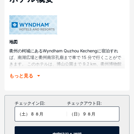
地図
衢州の柯城にあるWyndham Quzhou Kechengに宿泊すれ
ば、南湖広場と衢州南宗孔廟まで車で 15 分で行くことがで
きます。 このホテルは、博山公園まで 9.2 km、衢州博物館
まで 9.4 km の場所にあります。
もっと見る
部屋
冷房完備の客室で、ご滞在をお楽しみください。バスルーム
には、バスアメニティ (無料)、ヘアドライヤーがあります。
アイロン / アイロン台をご利用いただけ、ハウスキーピング
チェックイン日:
チェックアウト日:
サービスは、毎日行われます。
（土） 8 ８月
（日） 9 ８月
その他の施設
ドライクリーニング / ランドリー サービス、24 時間対応フ
ロントデスクをご活用いただけます。