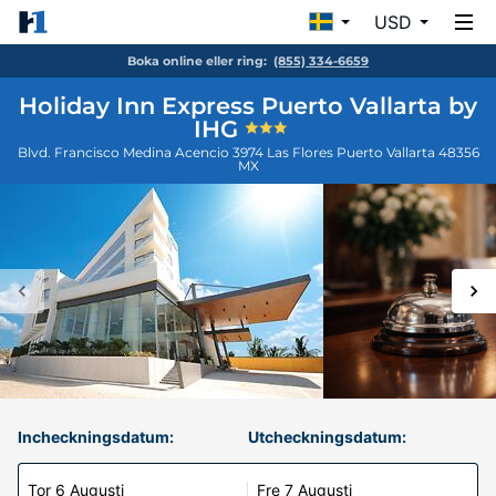
USD
Boka online eller ring:
(855) 334-6659
Holiday Inn Express Puerto Vallarta by
IHG
Blvd. Francisco Medina Acencio 3974 Las Flores
Puerto Vallarta
48356
MX
Incheckningsdatum:
Utcheckningsdatum:
Tor 6 Augusti
Fre 7 Augusti