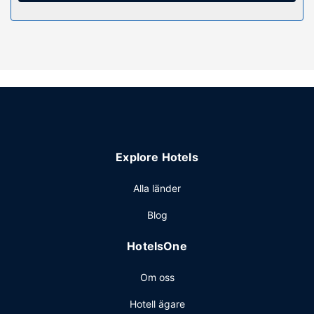
Bekvämligheter på anläggningen
Koppla av på deras fullständiga spa, där du kan passa på
att njuta av massage, kroppsbehandlingar och
ansiktsbehandlingar. Här erbjuds gym och utomhuspool.
Boendet har även gratis wi-fi, conciergetjänster och
bröllopstjänster.
Restaurang
En gratis frukostbuffé ingår.
Övriga bekvämligheter
Explore Hotels
Gäster har tillgång till bland annat business-service, gratis
dagstidningar i lobbyn och kemtvätt/tvättjänster. Detta
Alla länder
hotell har 2 konferensrum för olika typer av möten och
Blog
events. Avgiftsfri parkering erbjuds på plats.
HotelsOne
Om oss
Hotell ägare