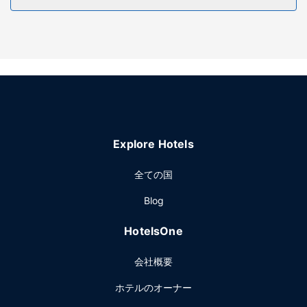
施設
マッサージ、ボディ トリートメント、フェイシャル トリート
メントをお楽しみいただけるフルサービススパでおくつろぎ
ください。フィットネスクラブ (スタッフ常駐)、屋外プール
などのレクリエーション設備でお楽しみいただけます。その
他の設備としてこのホテルでは、WiFi (無料)、コンシェルジ
ュ サービス、ウェディングサービスをご利用いただけます。
レストラン
Explore Hotels
無料のビュッフェをお召し上がりいただけます。
その他の施設
全ての国
ビジネスセンター、ロビーでの新聞サービス (無料)、ドライ
Blog
クリーニング / ランドリー サービスをお使いいただけます。
このホテル には、2 のミーティングルームがあり、各種イベ
HotelsOne
ントにご利用いただけます。敷地内にはセルフパーキング
(無料) が備わっています。
会社概要
ホテルのオーナー