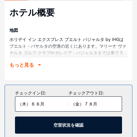
ホテル概要
地図
ホリデイ イン エクスプレス プエルト バジャルタ by IHGは
プエルト・バヤルタの空港の近くにあります。マリーナ ヴァ
ヤルタ ゴルフ クラブやガレリア・バジャルタまでは車で 5
分です。 このスパホテルは、マレコン (史跡)まで 7.6 km、
もっと見る
プラヤ デ ロス ムエルトス (リゾート)まで 8.9 km の場所に
あります。
部屋
全部で 115 室ある冷房完備の客室にはLED テレビが備わって
チェックイン日:
チェックアウト日:
おり、ゆったりおくつろぎいただけます。有線インターネッ
（木） 6 ８月
（金） 7 ８月
ト アクセス / WiFi を無料でお使いいただけるほか、ケーブル
の番組をご覧いただけます。専用バスルームには、バスアメ
ニティ (無料)、ヘアドライヤーが付いています。セーフティ
ボックス、デスクの他に、市内通話 (無料)付きの電話をご利
空室状況を確認
用いただけます。