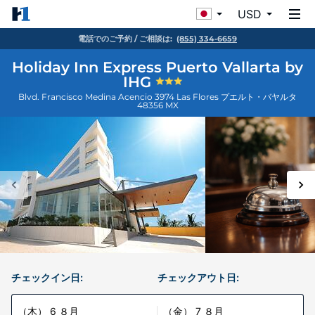
USD
電話でのご予約 / ご相談は:
(855) 334-6659
Holiday Inn Express Puerto Vallarta by
IHG
Blvd. Francisco Medina Acencio 3974 Las Flores
プエルト・バヤルタ
48356
MX
チェックイン日:
チェックアウト日:
（木） 6 ８月
（金） 7 ８月